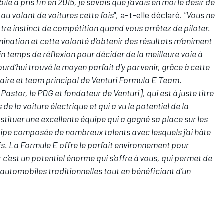
e a pris fin en 2015, je savais que j’avais en moi le désir de
u volant de voitures cette fois"
, a-t-elle déclaré.
"Vous ne
re instinct de compétition quand vous arrêtez de piloter.
ination et cette volonté d’obtenir des résultats m’animent
n temps de réflexion pour décider de la meilleure voie à
ourd’hui trouvé le moyen parfait d’y parvenir, grâce à cette
naire et team principal de Venturi Formula E Team.
[Pastor, le PDG et fondateur de Venturi], qui est à juste titre
e la voiture électrique et qui a vu le potentiel de la
nstituer une excellente équipe qui a gagné sa place sur les
quipe composée de nombreux talents avec lesquels j’ai hâte
ifs. La Formule E offre le parfait environnement pour
’est un potentiel énorme qui s’offre à vous, qui permet de
 automobiles traditionnelles tout en bénéficiant d’un