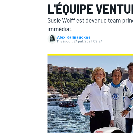
L'ÉQUIPE VENTU
Susie Wolff est devenue team princ
immédiat.
Alex Kalinauckas
Mis à jour:
24 juil. 2021, 09:24
MOTOGP