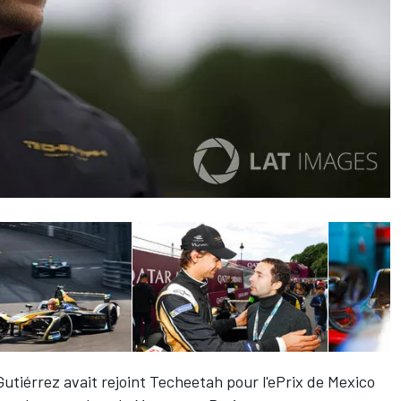
Gutiérrez
avait rejoint Techeetah pour l'ePrix de Mexico