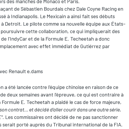
 lors des manches de Monaco et Paris.
laçant de
Sébastien Bourdais
chez Dale Coyne Racing en
ssé à Indianapolis. Le Mexicain a ainsi fait ses débuts
r à Detroit. Le pilote comme sa nouvelle équipe aux États-
e poursuivre cette collaboration, ce qui impliquerait des
s de l'IndyCar et de la Formule E. Techeetah a donc
emplacement avec effet immédiat de Gutiérrez par
avec Renault e.dams
on a été lancée contre l'équipe chinoise en raison de ce
e deux semaines avant l'épreuve, ce qui est contraire à
 la Formule E. Techeetah a plaidé le cas de force majeure,
on contrat… et décidé d'aller courir dans une autre série,
E"
. Les commissaires ont décidé de ne pas sanctionner
as serait porté auprès du Tribunal international de la FIA.