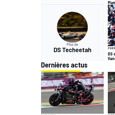
Man
Plus de
DS Techeetah
FORM
DS 
Van
Dernières actus