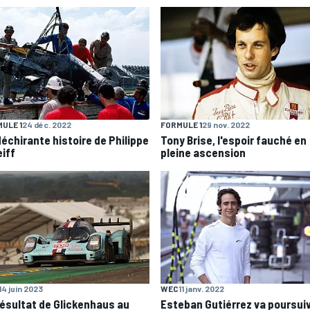
ULE 1
24 déc. 2022
FORMULE 1
29 nov. 2022
déchirante histoire de Philippe
Tony Brise, l'espoir fauché en
eiff
pleine ascension
14 juin 2023
WEC
11 janv. 2022
résultat de Glickenhaus au
Esteban Gutiérrez va poursui