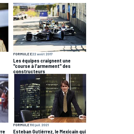
FORMULE E
22 août 2017
Les équipes craignent une
"course à l'armement" des
constructeurs
FORMULE 1
10 juil. 2021
vre
Esteban Gutiérrez, le Mexicain qui