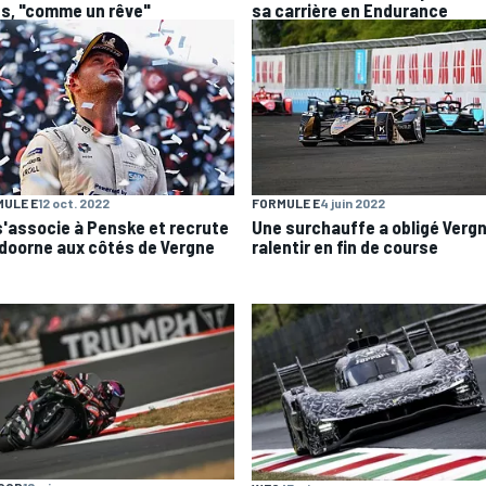
s, "comme un rêve"
sa carrière en Endurance
ULE E
12 oct. 2022
FORMULE E
4 juin 2022
s'associe à Penske et recrute
Une surchauffe a obligé Vergn
doorne aux côtés de Vergne
ralentir en fin de course