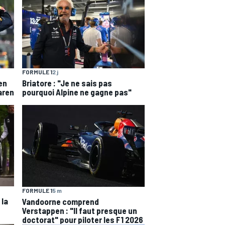
FORMULE 1
2 j
en
Briatore : "Je ne sais pas
aren
pourquoi Alpine ne gagne pas"
FORMULE 1
5 m
 la
Vandoorne comprend
Verstappen : "Il faut presque un
doctorat" pour piloter les F1 2026