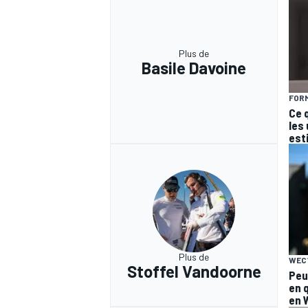
Plus de
Basile Davoine
FORM
Ce 
les
est
Plus de
WEC
Stoffel Vandoorne
Peu
en 
en 