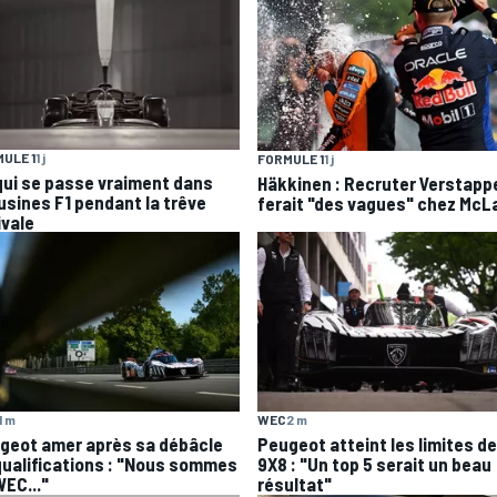
ULE 1
1 j
FORMULE 1
1 j
qui se passe vraiment dans
Häkkinen : Recruter Verstapp
 usines F1 pendant la trêve
ferait "des vagues" chez McL
ivale
1 m
WEC
2 m
geot amer après sa débâcle
Peugeot atteint les limites de
qualifications : "Nous sommes
9X8 : "Un top 5 serait un beau
WEC..."
résultat"