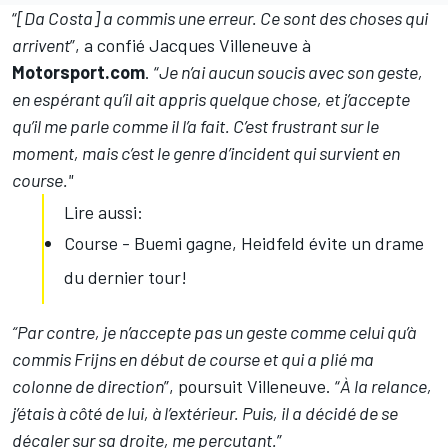
“
[Da Costa] a commis une erreur. Ce sont des choses qui
arrivent
”, a confié
Jacques Villeneuve
à
Motorsport.com
. “
Je n’ai aucun soucis avec son geste,
en espérant qu’il ait appris quelque chose, et j’accepte
qu’il me parle comme il l’a fait. C’est frustrant sur le
moment, mais c’est le genre d’incident qui survient en
course."
Lire aussi:
Course - Buemi gagne, Heidfeld évite un drame
du dernier tour!
“Par contre, je n’accepte pas un geste comme celui qu’à
commis Frijns en début de course et qui a plié ma
colonne de direction
”, poursuit Villeneuve. “
À la relance,
j’étais à côté de lui, à l’extérieur. Puis, il a décidé de se
décaler sur sa droite, me percutant.
”