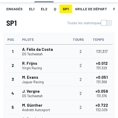
ENGAGÉS
EL1
EL2
Q
SP1
GRILLE DE DÉPART
FA
SP1
Toutes les statistiques
POS.
PILOTE
TOURS
TEMPS
A. Félix da Costa
1
2
1'31.317
DS Techeetah
R. Frijns
+0.012
2
2
Virgin Racing
1'31.329
M. Evans
+0.051
3
2
Jaguar Racing
1'31.368
J. Vergne
+0.059
4
2
DS Techeetah
1'31.376
M. Günther
+0.722
5
2
Andretti Autosport
1'32.039