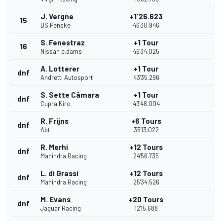
J. Vergne
+1'26.623
15
DS Penske
46'30.946
S. Fenestraz
+1 Tour
16
Nissan e.dams
46'34.025
A. Lotterer
+1 Tour
dnf
Andretti Autosport
43'35.296
S. Sette Câmara
+1 Tour
dnf
Cupra Kiro
43'48.004
R. Frijns
+6 Tours
dnf
Abt
35'13.022
R. Merhi
+12 Tours
dnf
Mahindra Racing
24'56.735
L. di Grassi
+12 Tours
dnf
Mahindra Racing
25'34.526
M. Evans
+20 Tours
dnf
Jaguar Racing
12'15.688