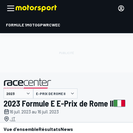
FORMULE 1
MOTOGP
WRC
WEC
E-PRIX DE ROME II
présenté par
2023 Formule E E-Prix de Rome II
16 juil. 2023 au 16 juil. 2023
, IT
Vue d'ensemble
Résultats
News