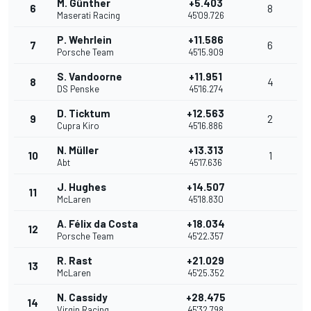
M. Günther
+5.403
6
8
Maserati Racing
45'09.726
P. Wehrlein
+11.586
7
6
Porsche Team
45'15.909
S. Vandoorne
+11.951
8
4
DS Penske
45'16.274
D. Ticktum
+12.563
9
2
Cupra Kiro
45'16.886
N. Müller
+13.313
10
1
Abt
45'17.636
J. Hughes
+14.507
11
McLaren
45'18.830
A. Félix da Costa
+18.034
12
Porsche Team
45'22.357
R. Rast
+21.029
13
McLaren
45'25.352
N. Cassidy
+28.475
14
Virgin Racing
45'32.798