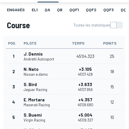
ENGAGÉS
EL1
QA
QB
QQF1
QQF2
QQF3
QQF
Course
Toutes les statistiques
POS.
PILOTE
TEMPS
POINTS
J. Dennis
1
45'04.323
25
Andretti Autosport
N. Nato
+3.105
2
18
Nissan e.dams
45'07.428
S. Bird
+3.633
3
15
Jaguar Racing
45'07.956
E. Mortara
+4.357
4
12
Maserati Racing
45'08.680
S. Buemi
+5.004
5
10
Virgin Racing
45'09.327