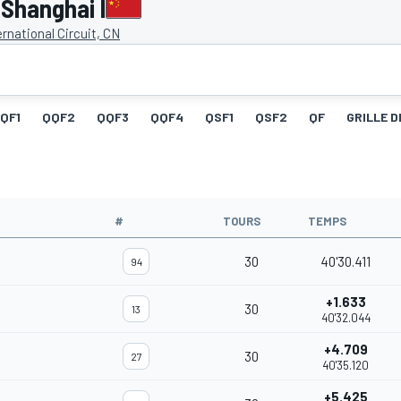
 Shanghai I
rnational Circuit, CN
QF1
QQF2
QQF3
QQF4
QSF1
QSF2
QF
GRILLE D
#
TOURS
TEMPS
30
40'30.411
94
+1.633
30
13
40'32.044
+4.709
30
27
40'35.120
+5.425