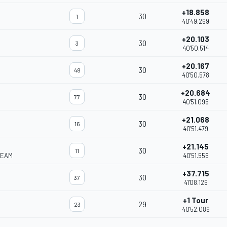
+18.858
30
1
40'49.269
+20.103
30
3
40'50.514
+20.167
30
48
40'50.578
+20.684
30
77
40'51.095
+21.068
30
16
40'51.479
+21.145
30
11
TEAM
40'51.556
+37.715
30
37
41'08.126
+1 Tour
29
23
40'52.086