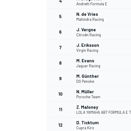
4
Andretti Formula E
N. de Vries
5
WRC
Mahindra Racing
J. Vergne
6
Citroën Racing
J. Eriksson
7
Virgin Racing
M. Evans
8
Jaguar Racing
M. Günther
9
DS Penske
N. Müller
10
Porsche Team
WEC
Z. Maloney
11
LOLA YAMAHA ABT FORMULA E 
D. Ticktum
12
Cupra Kiro