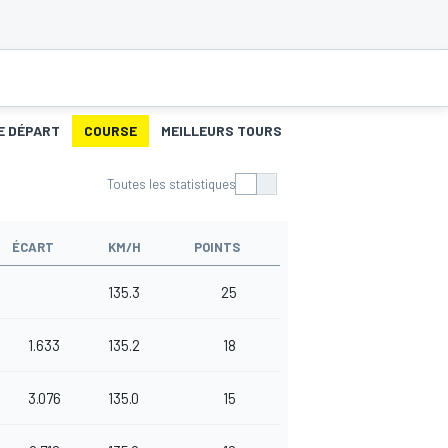
E DÉPART
COURSE
MEILLEURS TOURS
Toutes les statistiques
ÉCART
KM/H
POINTS
135.3
25
1.633
135.2
18
3.076
135.0
15