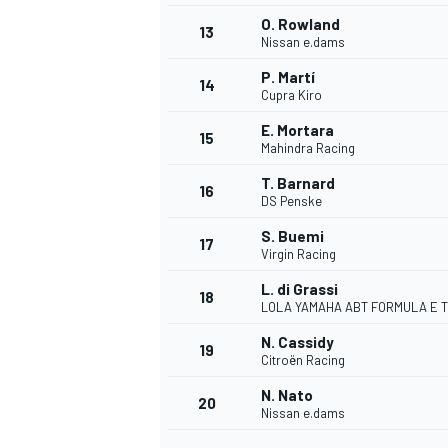
O. Rowland
13
Nissan e.dams
P. Martí
14
Cupra Kiro
E. Mortara
15
Mahindra Racing
T. Barnard
16
DS Penske
S. Buemi
17
Virgin Racing
L. di Grassi
18
LOLA YAMAHA ABT FORMULA E 
N. Cassidy
19
Citroën Racing
N. Nato
20
Nissan e.dams