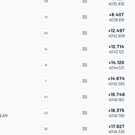
30
28
40'35.836
+8.407
30
21
40'38.818
+12.497
30
25
40'42.908
+12.714
30
14
40'43.125
+14.120
30
9
40'44.531
+14.674
30
7
40'45.085
+15.749
30
51
40'46.160
+16.375
30
22
TEAM
40'46.786
+17.927
30
33
40'48.338