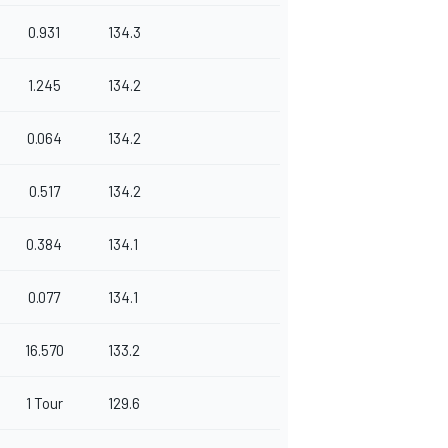
0.931
134.3
1.245
134.2
0.064
134.2
0.517
134.2
0.384
134.1
0.077
134.1
16.570
133.2
1 Tour
129.6