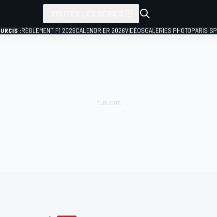
TOUTES LES SÉRIES
URCIS :
RÈGLEMENT F1 2026
CALENDRIER 2026
VIDÉOS
GALERIES PHOTO
PARIS S