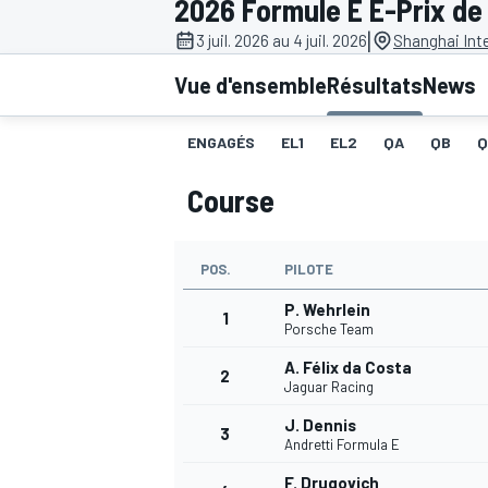
2026 Formule E E-Prix de
|
3 juil. 2026 au 4 juil. 2026
Shanghai Inte
Vue d'ensemble
Résultats
News
ENGAGÉS
EL1
EL2
QA
QB
Q
MOTOGP
Course
POS.
PILOTE
P. Wehrlein
1
Porsche Team
A. Félix da Costa
2
Jaguar Racing
J. Dennis
3
Andretti Formula E
F. Drugovich