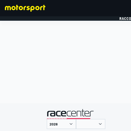
RACCO
FORMULE 1
présenté par