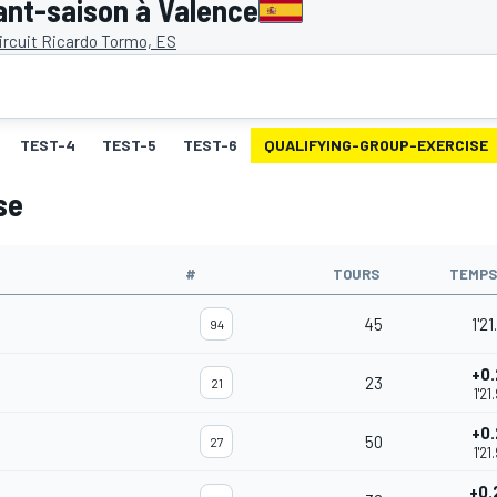
ant-saison à Valence
ircuit Ricardo Tormo, ES
TEST-4
TEST-5
TEST-6
QUALIFYING-GROUP-EXERCISE
se
#
TOURS
TEMPS
45
1'21
94
+0.
23
21
1'21
+0.
50
27
1'21
+0.