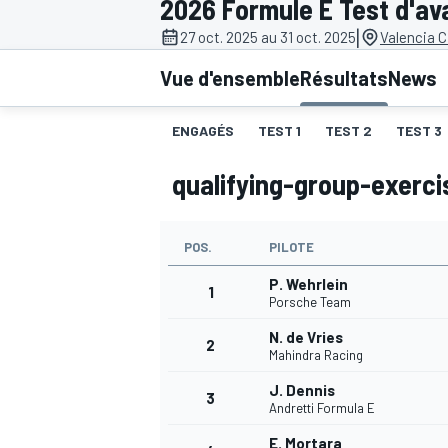
2026 Formule E Test d'av
|
27 oct. 2025 au 31 oct. 2025
Valencia C
Vue d'ensemble
Résultats
News
ENGAGÉS
TEST 1
TEST 2
TEST 3
MOTOGP
qualifying-group-exerci
POS.
PILOTE
P. Wehrlein
1
Porsche Team
N. de Vries
2
Mahindra Racing
J. Dennis
3
Andretti Formula E
E. Mortara