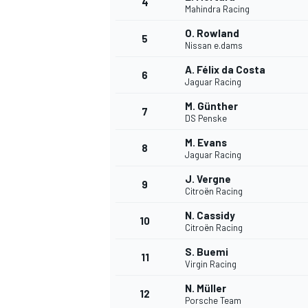
4
Mahindra Racing
O. Rowland
5
WRC
Nissan e.dams
A. Félix da Costa
6
Jaguar Racing
M. Günther
7
DS Penske
M. Evans
8
Jaguar Racing
J. Vergne
9
Citroën Racing
N. Cassidy
10
Citroën Racing
WEC
S. Buemi
11
Virgin Racing
N. Müller
12
Porsche Team