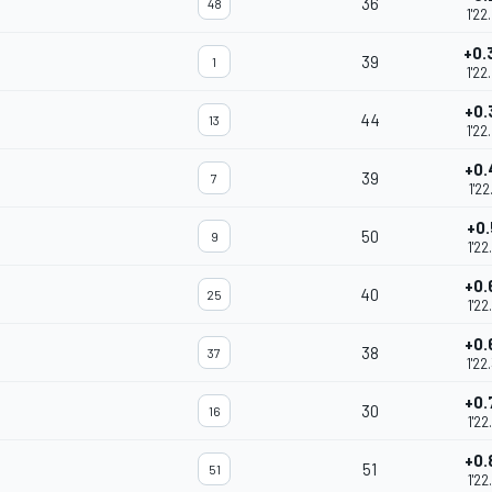
36
48
1'22
+0.
39
1
1'22
+0.
44
13
1'22
+0.
39
7
1'22
+0.
50
9
1'22
+0.
40
25
1'22
+0.
38
37
1'22
+0.
30
16
1'22
+0.
51
51
1'22