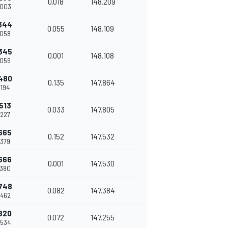
0.018
148.209
.003
344
0.055
148.109
.058
345
0.001
148.108
.059
480
0.135
147.864
.194
513
0.033
147.805
.227
665
0.152
147.532
.379
666
0.001
147.530
.380
748
0.082
147.384
.462
820
0.072
147.255
.534