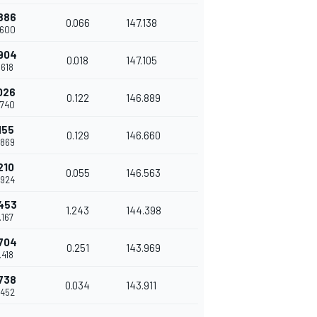
886
0.066
147.138
.600
904
0.018
147.105
.618
026
0.122
146.889
.740
155
0.129
146.660
.869
210
0.055
146.563
.924
453
1.243
144.398
.167
704
0.251
143.969
.418
738
0.034
143.911
.452