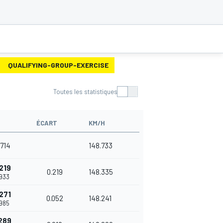
QUALIFYING-GROUP-EXERCISE
Toutes les statistiques
ÉCART
KM/H
.714
148.733
219
0.219
148.335
.933
271
0.052
148.241
.985
289