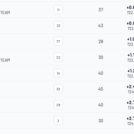
+0.
37
11
 TEAM
1'22
+0.
43
23
1'22
+1.
28
77
1'22
+1.
30
22
 TEAM
1'22
+1.
40
14
1'22
+2.
45
33
1'24
+2.
40
28
1'24
+2.
30
3
1'24