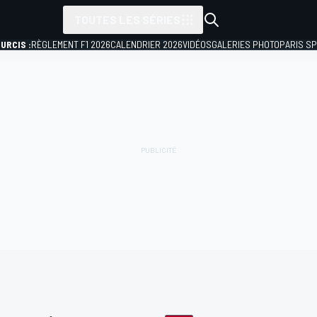
TOUTES LES SÉRIES
URCIS :
RÈGLEMENT F1 2026
CALENDRIER 2026
VIDÉOS
GALERIES PHOTO
PARIS S