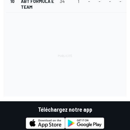
10
ABT FORMULA E
34
1
-
-
-
-
TEAM
Téléchargez notre app