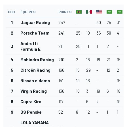
POS.
ÉQUIPES
POINTS
1
Jaguar Racing
257
-
-
30
25
31
2
Porsche Team
241
25
10
36
38
4
Andretti
3
211
25
11
1
2
-
Formula E
4
Mahindra Racing
210
2
18
18
21
15
5
Citroën Racing
166
15
29
-
12
2
6
Nissan e.dams
151
19
16
-
-
15
7
Virgin Racing
136
10
3
18
6
18
8
Cupra Kiro
117
-
6
2
-
19
9
DS Penske
52
8
12
-
1
1
LOLA YAMAHA