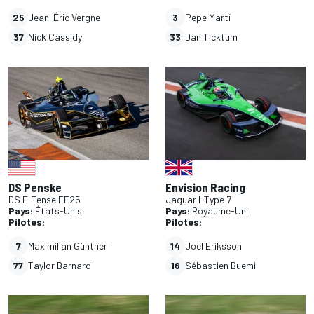
25
Jean-Éric Vergne
3
Pepe Martí
37
Nick Cassidy
33
Dan Ticktum
DS Penske
Envision Racing
DS E-Tense FE25
Jaguar I-Type 7
Pays:
États-Unis
Pays:
Royaume-Uni
Pilotes:
Pilotes:
7
Maximilian Günther
14
Joel Eriksson
77
Taylor Barnard
16
Sébastien Buemi