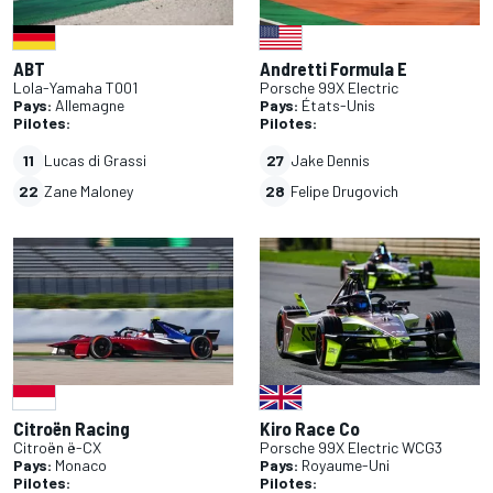
ABT
Andretti Formula E
Lola-Yamaha T001
Porsche 99X Electric
Pays:
Allemagne
Pays:
États-Unis
Pilotes:
Pilotes:
11
Lucas di Grassi
27
Jake Dennis
22
Zane Maloney
28
Felipe Drugovich
Citroën Racing
Kiro Race Co
Citroën ë-CX
Porsche 99X Electric WCG3
Pays:
Monaco
Pays:
Royaume-Uni
Pilotes:
Pilotes: