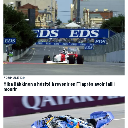
FORMULE 1
2 h
Mika Häkkinen a hésité à revenir en F1 après avoir failli
mourir