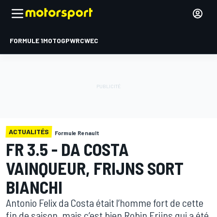
FORMULE 1
MOTOGP
WRC
WEC
ACTUALITÉS
Formule Renault
FR 3.5 - DA COSTA
VAINQUEUR, FRIJNS SORT
BIANCHI
Antonio Felix da Costa était l’homme fort de cette
fin de saison, mais c’est bien Robin Frijns qui a été