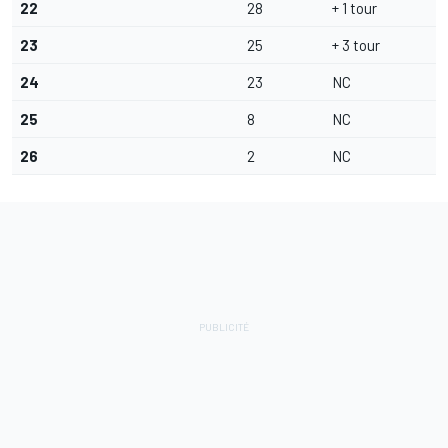
22
28
+ 1 tour
23
25
+ 3 tour
24
23
NC
25
8
NC
26
2
NC