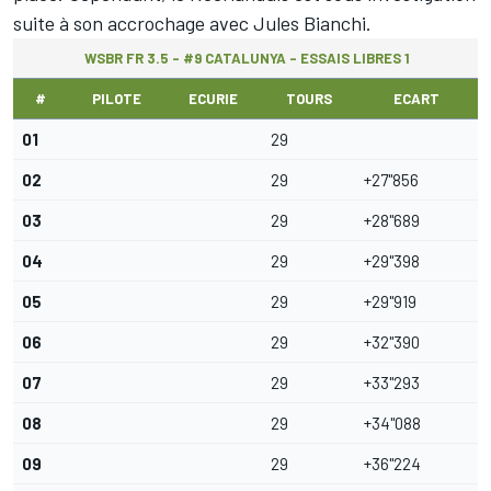
suite à son accrochage avec Jules Bianchi.
WSBR FR 3.5 - #9 CATALUNYA - ESSAIS LIBRES 1
#
PILOTE
ECURIE
TOURS
ECART
01
29
02
29
+27''856
03
29
+28''689
04
29
+29''398
05
29
+29''919
06
29
+32''390
07
29
+33''293
08
29
+34''088
09
29
+36''224