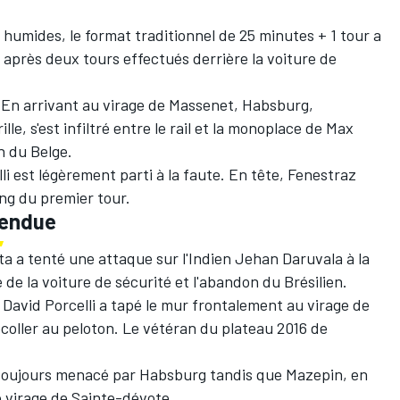
s humides, le format traditionnel de 25 minutes + 1 tour a
 après deux tours effectués derrière la voiture de
 En arrivant au virage de Massenet, Habsburg,
lle, s'est infiltré entre le rail et la monoplace de Max
n du Belge.
li est légèrement parti à la faute. En tête, Fenestraz
ng du premier tour.
tendue
ta a tenté une attaque sur l'Indien Jehan Daruvala à la
 de la voiture de sécurité et l'abandon du Brésilien.
David Porcelli a tapé le mur frontalement au virage de
coller au peloton. Le vétéran du plateau 2016 de
t toujours menacé par Habsburg tandis que Mazepin, en
e virage de Sainte-dévote.