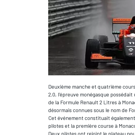
WRC
Deuxième manche et quatrième course
2.0, l'épreuve monégasque possédait u
de la Formule Renault 2 Litres à Mon
WEC
désormais connues sous le nom de Fo
Cet événement constituait également l
pilotes et la première course à Monaco
Deux pilotes ont rejoint le plateau p