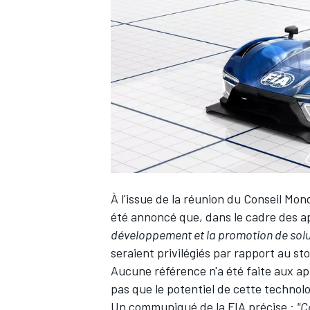
WRC
À l'issue de la réunion du Conseil Mon
été annoncé que, dans le cadre des a
développement et la promotion de solut
WEC
seraient privilégiés par rapport au st
Aucune référence n'a été faite aux app
pas que le potentiel de cette technolo
Un communiqué de la FIA précise :
"C