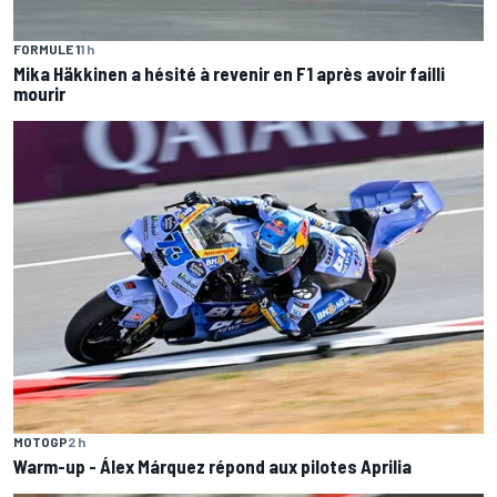
FORMULE 1
1 h
Mika Häkkinen a hésité à revenir en F1 après avoir failli
mourir
MOTOGP
2 h
Warm-up - Álex Márquez répond aux pilotes Aprilia