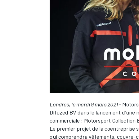
WRC
Londres, le mardi 9 mars 2021 -
Motors
WEC
Difuzed
BV dans le lancement d’une no
commerciale : Motorsport Collection 
Le premier projet de la coentreprise 
qui comprendra vêtements, couvre-che