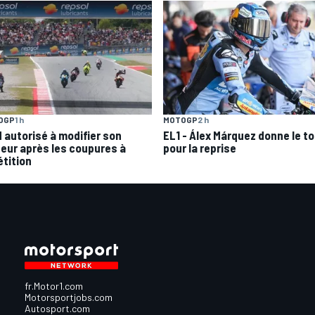
OGP
1 h
MOTOGP
2 h
 autorisé à modifier son
EL1 - Álex Márquez donne le t
eur après les coupures à
pour la reprise
étition
fr.Motor1.com
Motorsportjobs.com
Autosport.com