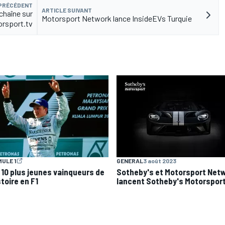
 PRÉCÉDENT
ARTICLE SUIVANT
chaîne sur
Motorsport Network lance InsideEVs Turquie
rsport.tv
ULE 1
GENERAL
3 août 2023
 10 plus jeunes vainqueurs de
Sotheby's et Motorsport Net
stoire en F1
lancent Sotheby's Motorspor