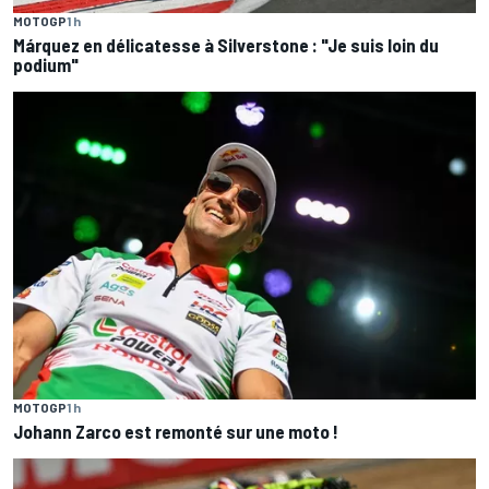
MOTOGP
1 h
Márquez en délicatesse à Silverstone : "Je suis loin du
podium"
MOTOGP
1 h
Johann Zarco est remonté sur une moto !