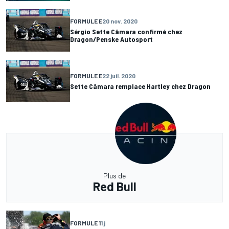
FORMULE E
20 nov. 2020
Sérgio Sette Câmara confirmé chez
Dragon/Penske Autosport
FORMULE E
22 juil. 2020
Sette Câmara remplace Hartley chez Dragon
Plus de
Red Bull
FORMULE 1
1 j