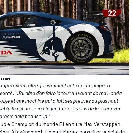
Tauri
 auparavant, alors j'ai vraiment hâte de participer à
mmenté.
"J'ai hâte d'en faire le tour au volant de ma Honda
able et une machine qui a fait ses preuves au plus haut
leife est un circuit légendaire, je viens de le découvrir
apprécie déjà beaucoup."
e double Champion du monde F1 en titre
Max Verstappen
iciper à l'événement. Helmut Marko, conseiller spécial de