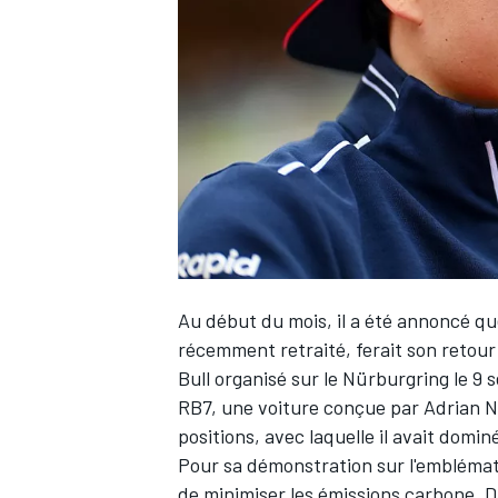
WRC
Au début du mois, il a été annoncé q
récemment retraité,
ferait son retou
Bull
organisé sur le Nürburgring le 9 
WEC
RB7, une voiture conçue par Adrian N
positions, avec laquelle il avait dominé
Pour sa démonstration sur l'emblémati
de minimiser les émissions carbone. D