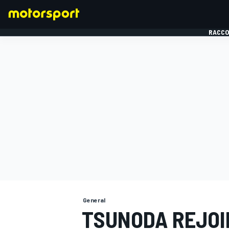
RACCO
FORMULE 1
General
TSUNODA REJOI