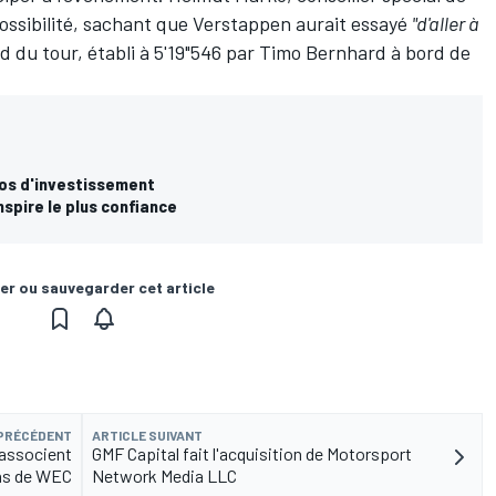
ossibilité, sachant que Verstappen aurait essayé
"d'aller à
rd du tour,
établi à 5'19"546 par Timo Bernhard
à bord de
uros d'investissement
inspire le plus confiance
er ou sauvegarder cet article
 PRÉCÉDENT
ARTICLE SUIVANT
associent
GMF Capital fait l'acquisition de Motorsport
ans de WEC
Network Media LLC