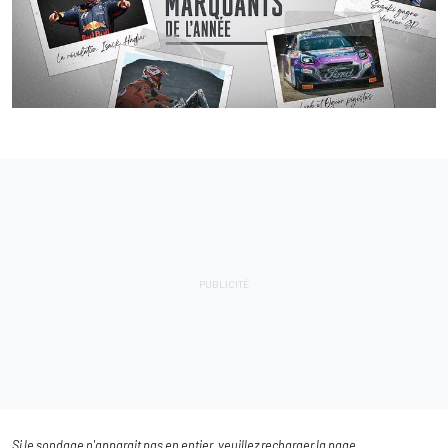
Si le sondage n'apparait pas en entier, veuillez recharger la page.