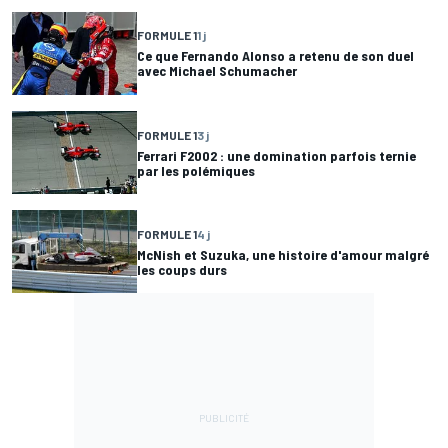
FORMULE 1
1 j
Ce que Fernando Alonso a retenu de son duel
avec Michael Schumacher
FORMULE 1
3 j
Ferrari F2002 : une domination parfois ternie
par les polémiques
FORMULE 1
4 j
McNish et Suzuka, une histoire d'amour malgré
les coups durs