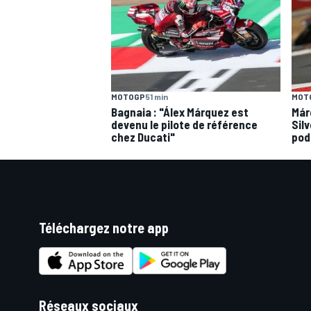
MOTOGP
51 min
MOT
Bagnaia : "Álex Márquez est
Már
devenu le pilote de référence
Silv
chez Ducati"
pod
Téléchargez notre app
Réseaux sociaux