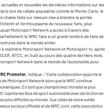
ctuelles et nouvelles les dernières informations sur les
mpris lors de rallyes populaires comme le Monte-Carlo, le
tte chaîne faite sur mesure vise à étendre la portée
r l'intérêt et l'enthousiasme de nouveaux fans, plus
auquel
Motorsport Network
a accès à travers des
 parfaitement le WRC face à un grand nombre de fans de
voitures dans le monde entier.
 à rejoindre
Motorsport Network
et
Motorsport.tv
, après
SCAR
,
BTCC
, et
Audi
au cours des quatre derniers mois.
torsport Network
dans le monde de l’automobile pour
 WRC Promoter
, indique :
"Cette collaboration apporte le
s de
Motorsport Network
alors que le WRC continue
numériques. En tant que championnat mondial le plus
 WRC captive les fans de sport automobile avec de l’action en
s plus difficiles au monde. Aux côtés de notre solide
seaux sociaux officiels et de WRC.com,
cette association