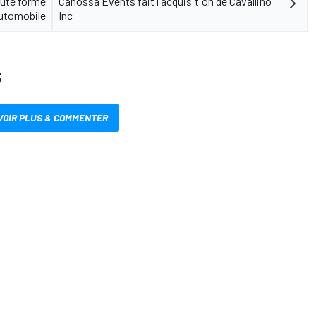
oute forme
Canossa Events fait l'acquisition de Cavallino
automobile
Inc
S
VOIR PLUS & COMMENTER