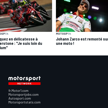
OGP
1 h
MOTOGP
1 h
quez en délicatesse à
Johann Zarco est remonté su
erstone : "Je suis loin du
une moto !
ium"
fr.Motor1.com
Motorsportjobs.com
Autosport.com
Motorsportstats.com