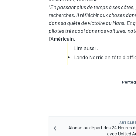
"En passant plus de temps à ses côtés, j'
recherches. Il réfléchit aux choses dan
dans sa quête de victoire au Mans. Et 
pilotes très cool dans nos voitures, n
AUTRES CHAMPIONNATS
l'Américain.
Lire aussi :
Lando Norris en tête d'aff
Partag
ARTICLE
Alonso au départ des 24 Heures 
avec United A