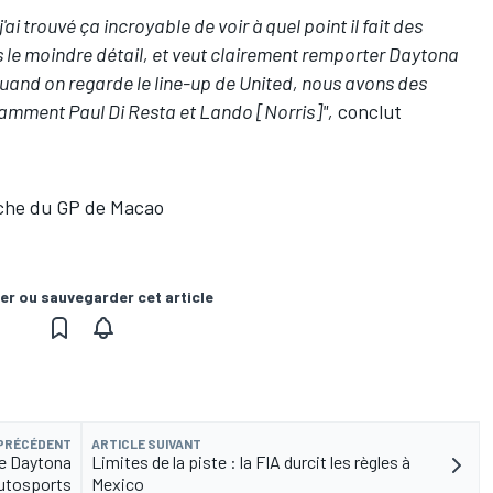
ai trouvé ça incroyable de voir à quel point il fait des
s le moindre détail, et veut clairement remporter Daytona
quand on regarde le line-up de United, nous avons des
otamment Paul Di Resta et Lando [Norris]",
conclut
iche du GP de Macao
er ou sauvegarder cet article
 PRÉCÉDENT
ARTICLE SUIVANT
de Daytona
Limites de la piste : la FIA durcit les règles à
utosports
Mexico