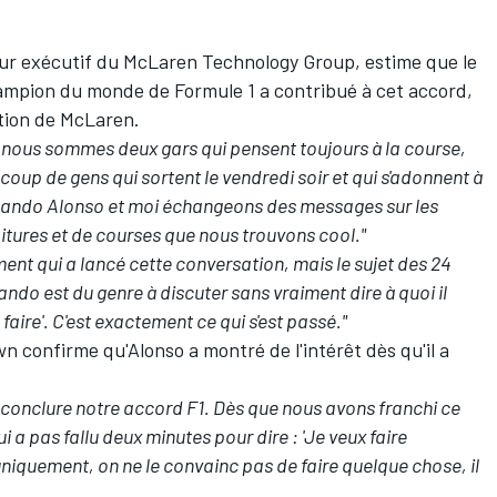
ur exécutif du McLaren Technology Group, estime que le
hampion du monde de Formule 1 a contribué à cet accord,
tion de McLaren.
: nous sommes deux gars qui pensent toujours à la course,
ucoup de gens qui sortent le vendredi soir et qui s'adonnent à
ernando Alonso et moi échangeons des messages sur les
tures et de courses que nous trouvons cool."
ement qui a lancé cette conversation, mais le sujet des 24
ndo est du genre à discuter sans vraiment dire à quoi il
e faire'. C'est exactement ce qui s'est passé."
n confirme qu'Alonso a montré de l'intérêt dès qu'il a
 conclure notre accord F1. Dès que nous avons franchi ce
ui a pas fallu deux minutes pour dire : 'Je veux faire
uniquement, on ne le convainc pas de faire quelque chose, il