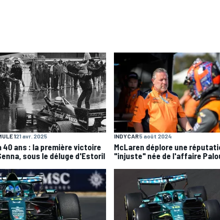
ULE 1
21 avr. 2025
INDYCAR
5 août 2024
 a 40 ans : la première victoire
McLaren déplore une réputati
Senna, sous le déluge d'Estoril
"injuste" née de l'affaire Palo