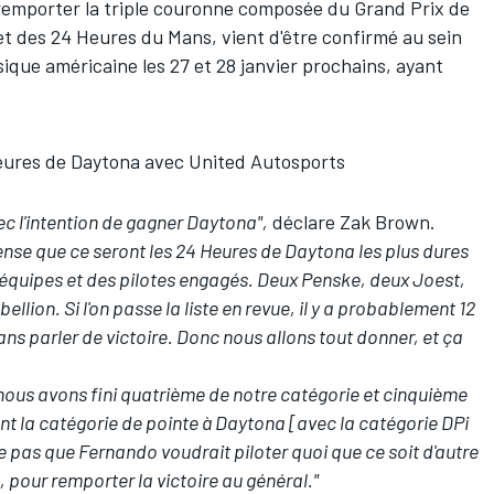
 remporter la triple couronne composée du Grand Prix de
et des 24 Heures du Mans, vient d'être confirmé au sein
sique américaine les 27 et 28 janvier prochains, ayant
eures de Daytona avec United Autosports
vec l'intention de gagner Daytona",
déclare Zak Brown.
pense que ce seront les 24 Heures de Daytona les plus dures
s équipes et des pilotes engagés. Deux Penske, deux Joest,
lion. Si l'on passe la liste en revue, il y a probablement 12
ans parler de victoire. Donc nous allons tout donner, et ça
nous avons fini quatrième de notre catégorie et cinquième
t la catégorie de pointe à Daytona [avec la catégorie DPi
se pas que Fernando voudrait piloter quoi que ce soit d'autre
, pour remporter la victoire au général."