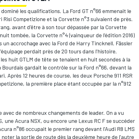
 dominé les qualifications. La Ford GT n°66 emmenait le
ri Risi Competizione et la Corvette n°3 suivaient de près.
ang, avant d'être à son tour dépassée par la Corvette
 nuit tombée, la Corvette n°4 (vainqueur de l'édition 2016)
s un accrochage avec la Ford de Harry Tincknell. Fässler
l'équipage perdait près de 20 tours dans l'histoire.
 les huit GTLM de tête se tenaient en huit secondes à la
 Bourdais gardait le contrôle sur la Ford n°66, devant la
ri. Après 12 heures de course, les deux Porsche 911 RSR
mpetizione, la première place étant occupée par la n°912
ne avec de nombreux changements de leader. On a vu
MS, une Acura NSX, ou encore une Lexus RC F se succéder
cura n°86 occupait le premier rang devant l'Audi R8 LMS
oter la sortie de route dès la deuxième heure de l'autre