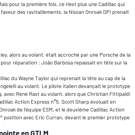
s pour la première fois, ce n'est plus une Cadillac qui
 faveur des ravitaillements, la Nissan Onroak DPi prenait
y, alors au volant, était accroché par une Porsche de la
 pour réparation : João Barbosa repassait en tête sur la
illac du Wayne Taylor qui reprenait la tête au cap de la
gelelli au volant. Le pilote italien devançait le prototype
g, avec René Rast au volant, alors que Christian Fittipaldi
Cadillac Action Express n°5. Scott Sharp évoluait en
 Onroak de l'équipe ESM, et le deuxième Cadillac Action
e
5
position avec Eric Curran, devant le premier prototype
n pointe en GTLM