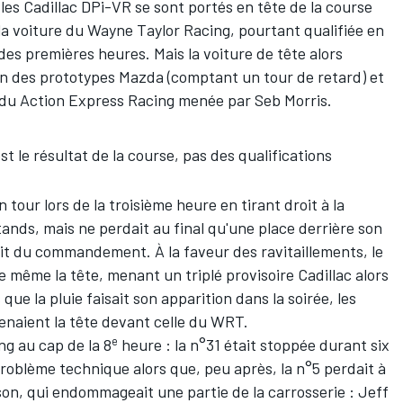
 les Cadillac DPi-VR se sont portés en tête de la course
 la voiture du Wayne Taylor Racing, pourtant qualifiée en
s des premières heures. Mais la voiture de tête alors
un des prototypes Mazda (comptant un tour de retard) et
ac du Action Express Racing menée par Seb Morris.
st le résultat de la course, pas des qualifications
tour lors de la troisième heure en tirant droit à la
stands, mais ne perdait au final qu'une place derrière son
tait du commandement. À la faveur des ravitaillements, le
 même la tête, menant un triplé provisoire Cadillac alors
que la pluie faisait son apparition dans la soirée, les
enaient la tête devant celle du WRT.
e
g au cap de la 8
heure : la n°31 était stoppée durant six
problème technique alors que, peu après, la n°5 perdait à
on, qui endommageait une partie de la carrosserie : Jeff