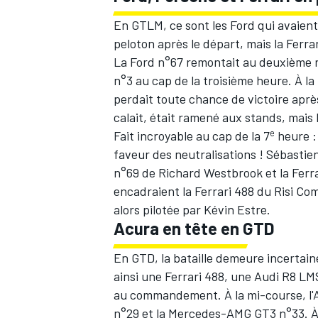
En GTLM, ce sont les Ford qui avaient
peloton après le départ, mais la Ferra
La Ford n°67 remontait au deuxième r
n°3 au cap de la troisième heure. À la
AUTRES CHAMPIONNATS
perdait toute chance de victoire aprè
calait, était ramené aux stands, mais 
e
Fait incroyable au cap de la 7
heure :
faveur des neutralisations ! Sébastien
n°69 de Richard Westbrook et la Ferra
encadraient la Ferrari 488 du Risi Co
alors pilotée par Kévin Estre.
Acura en tête en GTD
En GTD, la bataille demeure incertai
ainsi une Ferrari 488, une Audi R8 L
au commandement. À la mi-course, l'A
n°29 et la Mercedes-AMG GT3 n°33. À n