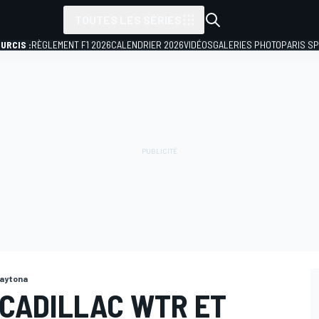
TOUTES LES SÉRIES
URCIS :
RÈGLEMENT F1 2026
CALENDRIER 2026
VIDÉOS
GALERIES PHOTO
PARIS S
Daytona
 CADILLAC WTR ET