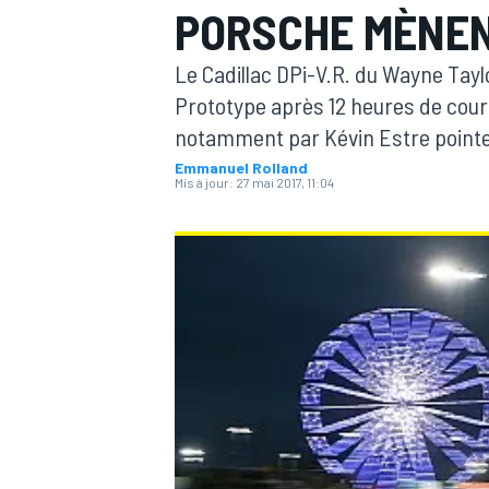
PORSCHE MÈNEN
Le Cadillac DPi-V.R. du Wayne Tayl
Prototype après 12 heures de cours
notamment par Kévin Estre pointe
Emmanuel Rolland
MOTOGP
Mis à jour:
27 mai 2017, 11:04