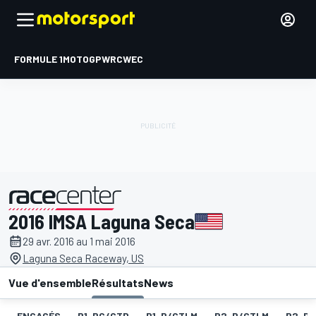
FORMULE 1
MOTOGP
WRC
WEC
2016 IMSA Laguna Seca
présenté par
29 avr. 2016 au 1 mai 2016
Laguna Seca Raceway, US
Vue d'ensemble
Résultats
News
ENGAGÉS
P1-PC/GTD
P1-P/GTLM
P2-P/GTLM
P2-PC