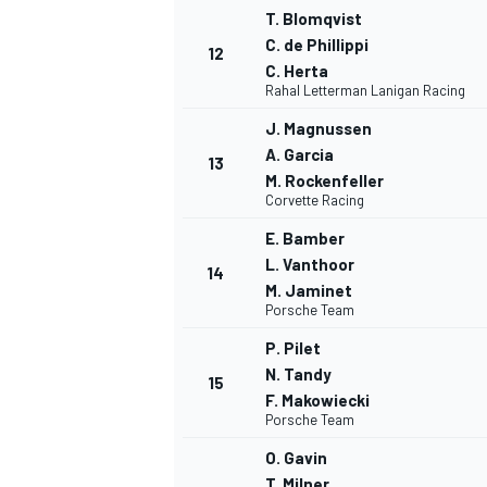
T. Blomqvist
C. de Phillippi
12
C. Herta
Rahal Letterman Lanigan Racing
J. Magnussen
A. Garcia
13
M. Rockenfeller
Corvette Racing
E. Bamber
L. Vanthoor
14
M. Jaminet
Porsche Team
P. Pilet
N. Tandy
15
F. Makowiecki
Porsche Team
O. Gavin
T. Milner