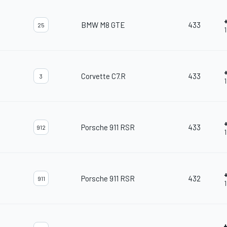
BMW M8 GTE
433
25
Corvette C7.R
433
3
Porsche 911 RSR
433
912
Porsche 911 RSR
432
911