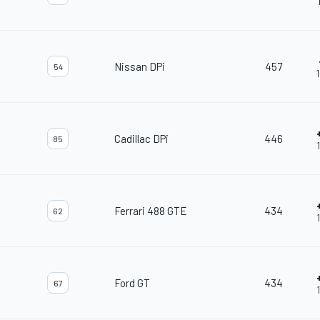
Nissan DPi
457
54
Cadillac DPi
446
85
Ferrari 488 GTE
434
62
Ford GT
434
67