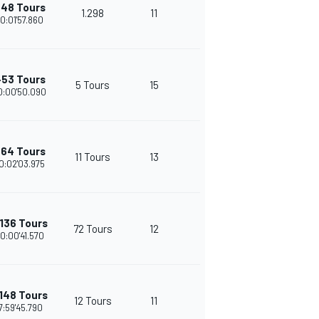
+48 Tours
1.298
11
24
10:01'57.860
+53 Tours
5 Tours
15
22
0:00'50.090
+64 Tours
11 Tours
13
23
0:02'03.975
136 Tours
72 Tours
12
22
10:00'41.570
148 Tours
12 Tours
11
21
7:59'45.790