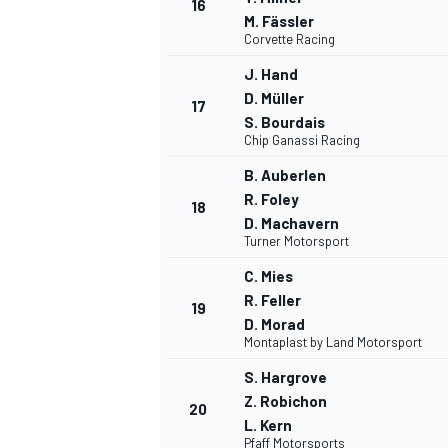
16
M. Fässler
Corvette Racing
J. Hand
D. Müller
17
S. Bourdais
AUTRES CHAMPIONNATS
Chip Ganassi Racing
B. Auberlen
R. Foley
18
D. Machavern
Turner Motorsport
C. Mies
R. Feller
19
D. Morad
Montaplast by Land Motorsport
S. Hargrove
Z. Robichon
20
L. Kern
Pfaff Motorsports