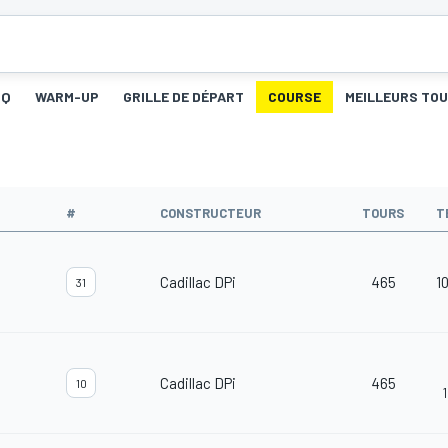
Q
WARM-UP
GRILLE DE DÉPART
COURSE
MEILLEURS TO
#
CONSTRUCTEUR
TOURS
T
Cadillac DPi
465
1
31
Cadillac DPi
465
10