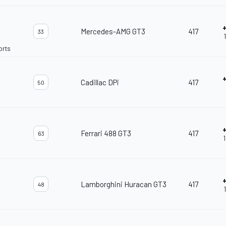
Mercedes-AMG GT3
417
33
orts
Cadillac DPi
417
50
Ferrari 488 GT3
417
63
Lamborghini Huracan GT3
417
48