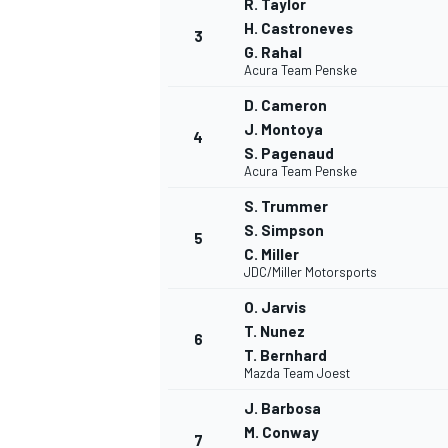
R. Taylor
H. Castroneves
3
G. Rahal
WRC
Acura Team Penske
D. Cameron
J. Montoya
4
S. Pagenaud
Acura Team Penske
S. Trummer
S. Simpson
5
C. Miller
JDC/Miller Motorsports
O. Jarvis
T. Nunez
6
T. Bernhard
WEC
Mazda Team Joest
J. Barbosa
M. Conway
7