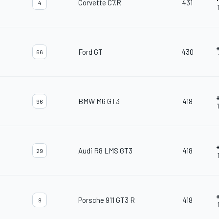
Corvette C7.R
431
4
Ford GT
430
66
BMW M6 GT3
418
96
Audi R8 LMS GT3
418
29
Porsche 911 GT3 R
418
9