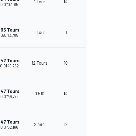
1 Tour
14
24
10:01'07.015
+35 Tours
1 Tour
11
23
10:01'13.785
+47 Tours
12 Tours
10
35
10:01'49.262
+47 Tours
0.510
14
32
10:01'49.772
+47 Tours
2.394
12
30
10:01'52.166