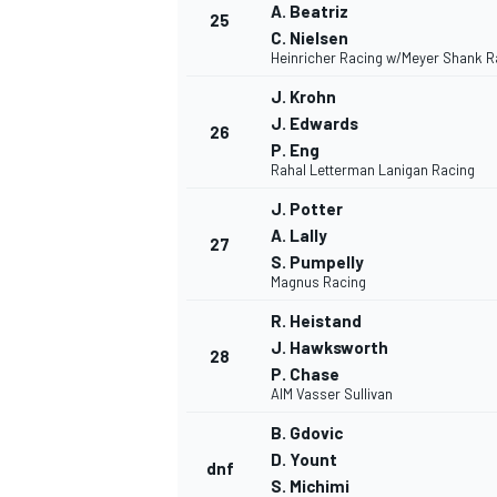
A. Beatriz
25
C. Nielsen
Heinricher Racing w/Meyer Shank R
J. Krohn
J. Edwards
26
P. Eng
Rahal Letterman Lanigan Racing
J. Potter
A. Lally
27
S. Pumpelly
Magnus Racing
R. Heistand
J. Hawksworth
28
P. Chase
AIM Vasser Sullivan
B. Gdovic
D. Yount
dnf
S. Michimi