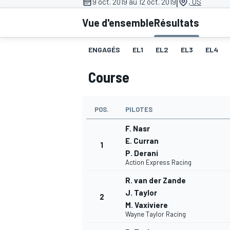
|
9 oct. 2019 au 12 oct. 2019
, US
Vue d'ensemble
Résultats
ENGAGÉS
EL1
EL2
EL3
EL4
Course
MOTOGP
POS.
PILOTES
F. Nasr
E. Curran
1
P. Derani
Action Express Racing
R. van der Zande
J. Taylor
2
M. Vaxiviere
Wayne Taylor Racing