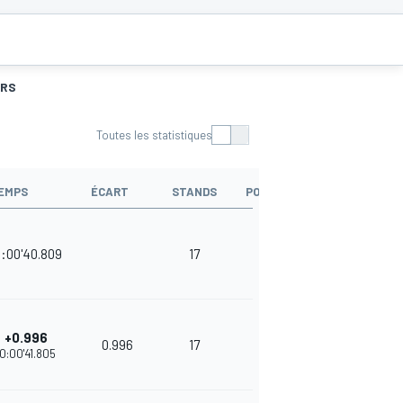
URS
Toutes les statistiques
EMPS
ÉCART
STANDS
POINTS
0:00'40.809
17
35
+0.996
0.996
17
32
10:00'41.805