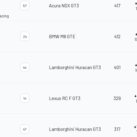
Acura NSX GT3
417
57
acing
BMW M8 GTE
412
24
1
Lamborghini Huracan GT3
401
44
1
+
Lexus RC F GT3
329
14
+
Lamborghini Huracan GT3
317
47