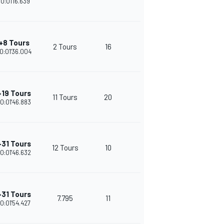
10:01'16.639
+8 Tours
2 Tours
16
23
10:01'36.004
+19 Tours
11 Tours
20
22
10:01'46.883
+31 Tours
12 Tours
10
35
10:01'46.632
+31 Tours
7.795
11
32
10:01'54.427