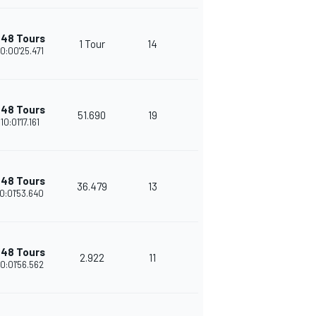
+48 Tours
1 Tour
14
28
10:00'25.471
+48 Tours
51.690
19
21
10:01'17.161
+48 Tours
36.479
13
26
10:01'53.640
+48 Tours
2.922
11
25
10:01'56.562