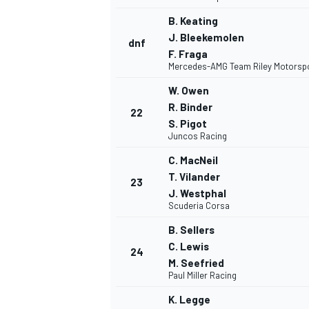
B. Keating
J. Bleekemolen
dnf
F. Fraga
Mercedes-AMG Team Riley Motorsp
W. Owen
R. Binder
22
S. Pigot
Juncos Racing
C. MacNeil
T. Vilander
23
J. Westphal
Scuderia Corsa
B. Sellers
C. Lewis
24
M. Seefried
Paul Miller Racing
K. Legge