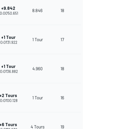
+9.842
8.846
18
30
10:00'50.651
+1 Tour
1 Tour
17
28
10:01'31.922
+1 Tour
4.960
18
26
10:01'36.882
+2 Tours
1 Tour
16
25
10:01'00.128
+6 Tours
4 Tours
19
24