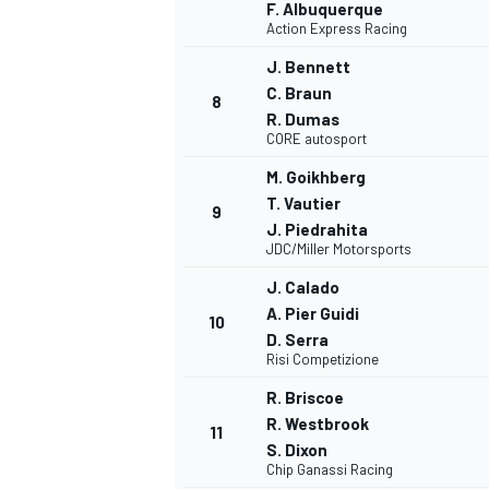
F. Albuquerque
Action Express Racing
J. Bennett
C. Braun
8
R. Dumas
CORE autosport
M. Goikhberg
T. Vautier
9
J. Piedrahita
JDC/Miller Motorsports
J. Calado
A. Pier Guidi
10
D. Serra
Risi Competizione
R. Briscoe
R. Westbrook
11
S. Dixon
Chip Ganassi Racing