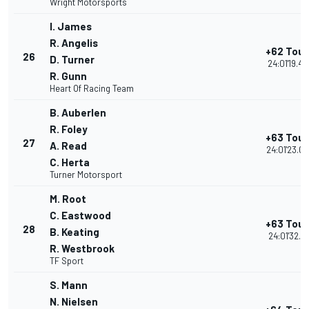
Wright Motorsports
I. James
R. Angelis
+62 Tour
26
D. Turner
24:01'19.45
R. Gunn
Heart Of Racing Team
B. Auberlen
R. Foley
+63 Tour
27
A. Read
24:01'23.04
C. Herta
Turner Motorsport
M. Root
C. Eastwood
+63 Tour
28
B. Keating
24:01'32.11
R. Westbrook
TF Sport
S. Mann
N. Nielsen