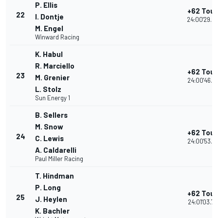
P. Ellis
+62 Tour
22
I. Dontje
24:00'29.8
M. Engel
Winward Racing
K. Habul
R. Marciello
+62 Tour
23
M. Grenier
24:00'46.2
L. Stolz
Sun Energy 1
B. Sellers
M. Snow
+62 Tour
24
C. Lewis
24:00'53.1
A. Caldarelli
Paul Miller Racing
T. Hindman
P. Long
+62 Tour
25
J. Heylen
24:01'03.73
K. Bachler