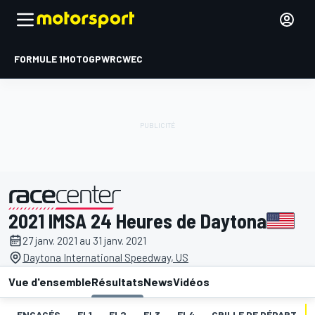
FORMULE 1
MOTOGP
WRC
WEC
2021 IMSA 24 Heures de Daytona
présenté par
27 janv. 2021 au 31 janv. 2021
Daytona International Speedway, US
Vue d'ensemble
Résultats
News
Vidéos
ENGAGÉS
EL1
EL2
EL3
EL4
GRILLE DE DÉPART