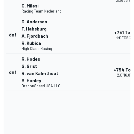
2:36'55.78
C. Milesi
Racing Team Nederland
D. Andersen
F. Habsburg
+751 Tou
dnf
A. Fjordbach
4:04'09.27
R. Kubica
High Class Racing
R. Hodes
G. Grist
+754 Tou
dnf
R. van Kalmthout
2:01'16.878
B. Hanley
DragonSpeed USA LLC