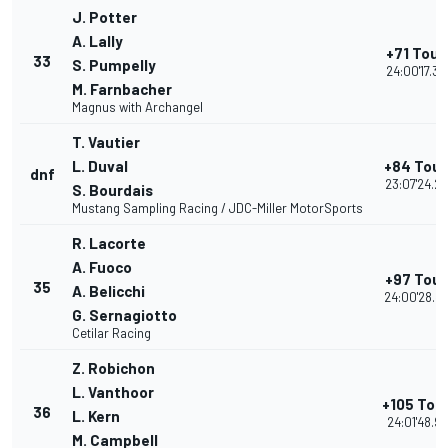
J. Potter
A. Lally
+71 Tour
33
S. Pumpelly
24:00'17.39
M. Farnbacher
Magnus with Archangel
T. Vautier
L. Duval
+84 Tour
dnf
23:07'24.2
S. Bourdais
Mustang Sampling Racing / JDC-Miller MotorSports
R. Lacorte
A. Fuoco
+97 Tour
35
A. Belicchi
24:00'28.4
G. Sernagiotto
Cetilar Racing
Z. Robichon
L. Vanthoor
+105 Tou
36
L. Kern
24:01'48.90
M. Campbell