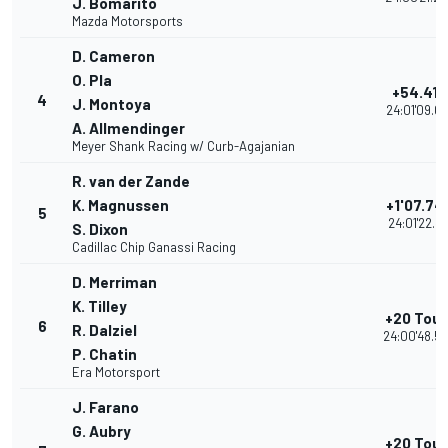
J. Bomarito
Mazda Motorsports
D. Cameron
O. Pla
+54.418
4
J. Montoya
24:01'09.09
A. Allmendinger
Meyer Shank Racing w/ Curb-Agajanian
R. van der Zande
K. Magnussen
+1'07.74
5
24:01'22.41
S. Dixon
Cadillac Chip Ganassi Racing
D. Merriman
K. Tilley
+20 Tour
6
R. Dalziel
24:00'48.5
P. Chatin
Era Motorsport
J. Farano
G. Aubry
+20 Tour