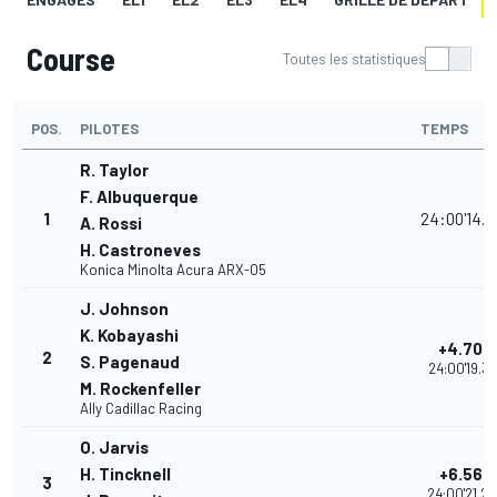
Course
Toutes les statistiques
POS.
PILOTES
TEMPS
R. Taylor
F. Albuquerque
1
24:00'14.6
A. Rossi
H. Castroneves
Konica Minolta Acura ARX-05
J. Johnson
K. Kobayashi
+4.704
2
S. Pagenaud
24:00'19.37
M. Rockenfeller
Ally Cadillac Racing
O. Jarvis
H. Tincknell
+6.562
3
24:00'21.2