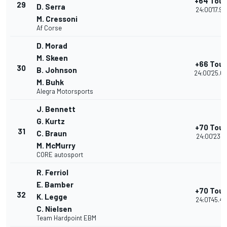
+64 Tour
29
D. Serra
24:00'17.90
M. Cressoni
Af Corse
D. Morad
M. Skeen
+66 Tour
30
B. Johnson
24:00'25.0
M. Buhk
Alegra Motorsports
J. Bennett
G. Kurtz
+70 Tour
31
C. Braun
24:00'23.21
M. McMurry
CORE autosport
R. Ferriol
E. Bamber
+70 Tour
32
K. Legge
24:01'45.49
C. Nielsen
Team Hardpoint EBM