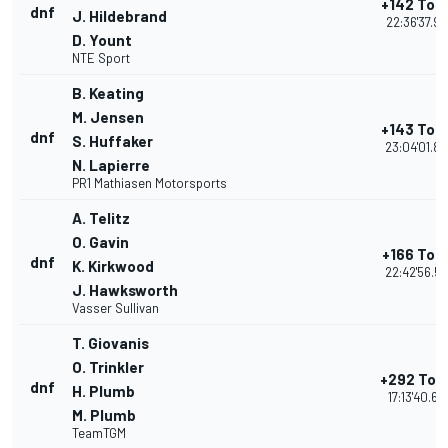
+142 Tou
dnf
J. Hildebrand
22:36'37.92
D. Yount
NTE Sport
B. Keating
M. Jensen
+143 Tou
dnf
S. Huffaker
23:04'01.8
N. Lapierre
PR1 Mathiasen Motorsports
A. Telitz
O. Gavin
+166 Tou
dnf
K. Kirkwood
22:42'56.5
J. Hawksworth
Vasser Sullivan
T. Giovanis
O. Trinkler
+292 Tou
dnf
H. Plumb
17:13'40.63
M. Plumb
TeamTGM