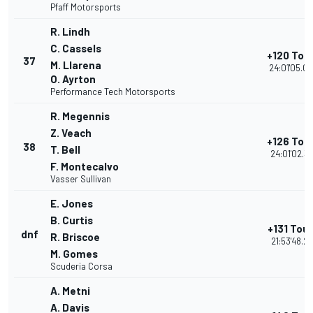
Pfaff Motorsports
R. Lindh
C. Cassels
+120 Tou
37
M. Llarena
24:01'05.0
O. Ayrton
Performance Tech Motorsports
R. Megennis
Z. Veach
+126 Tou
38
T. Bell
24:01'02.31
F. Montecalvo
Vasser Sullivan
E. Jones
B. Curtis
+131 Tou
dnf
R. Briscoe
21:53'48.21
M. Gomes
Scuderia Corsa
A. Metni
A. Davis