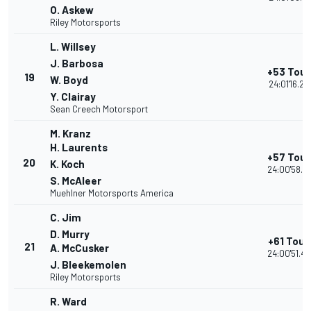
O. Askew
Riley Motorsports
L. Willsey
J. Barbosa
+53 Tour
19
W. Boyd
24:01'16.24
Y. Clairay
Sean Creech Motorsport
M. Kranz
H. Laurents
+57 Tour
20
K. Koch
24:00'58.1
S. McAleer
Muehlner Motorsports America
C. Jim
D. Murry
+61 Tour
21
A. McCusker
24:00'51.4
J. Bleekemolen
Riley Motorsports
R. Ward