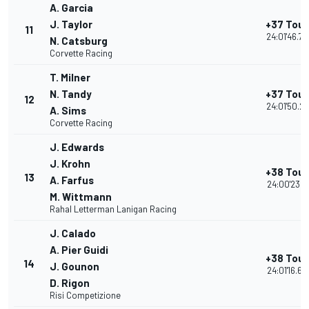
A. Garcia
J. Taylor
+37 Tour
11
24:01'46.70
N. Catsburg
Corvette Racing
T. Milner
N. Tandy
+37 Tour
12
24:01'50.22
A. Sims
Corvette Racing
J. Edwards
J. Krohn
+38 Tour
13
A. Farfus
24:00'23.17
M. Wittmann
Rahal Letterman Lanigan Racing
J. Calado
A. Pier Guidi
+38 Tour
14
J. Gounon
24:01'16.60
D. Rigon
Risi Competizione