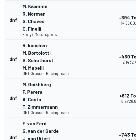
M. Kvamme
R. Norman
+394 Tou
dnf
G. Chaves
14:56'00.12
C. Finelli
Forty7 Motorsports
R. Ineichen
M. Bortolotti
+460 Tou
dnf
S. Schothorst
12:14'32.48
M. Mapelli
GRT Grasser Racing Team
M. Goikhberg
F. Perera
+612 Tou
dnf
A. Costa
6:27'26.82
T. Zimmermann
GRT Grasser Racing Team
F. van Eerd
G. van der Garde
+743 Tou
dnf
J. van Uitert