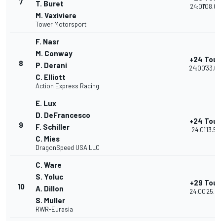
7
T. Buret
24:01'08.0
M. Vaxiviere
Tower Motorsport
F. Nasr
M. Conway
+24 Tour
8
P. Derani
24:00'33.6
C. Elliott
Action Express Racing
E. Lux
D. DeFrancesco
+24 Tour
9
F. Schiller
24:01'13.57
C. Mies
DragonSpeed USA LLC
C. Ware
S. Yoluc
+29 Tour
10
A. Dillon
24:00'25.2
S. Muller
RWR-Eurasia