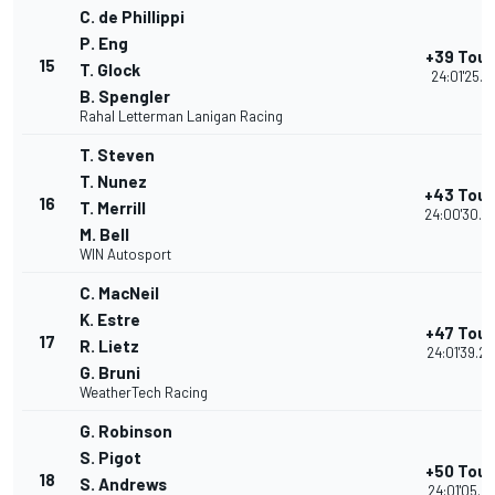
C. de Phillippi
P. Eng
+39 Tour
15
T. Glock
24:01'25.11
B. Spengler
Rahal Letterman Lanigan Racing
T. Steven
T. Nunez
+43 Tour
16
T. Merrill
24:00'30.0
M. Bell
WIN Autosport
C. MacNeil
K. Estre
+47 Tour
17
R. Lietz
24:01'39.26
G. Bruni
WeatherTech Racing
G. Robinson
S. Pigot
+50 Tour
18
S. Andrews
24:01'05.66