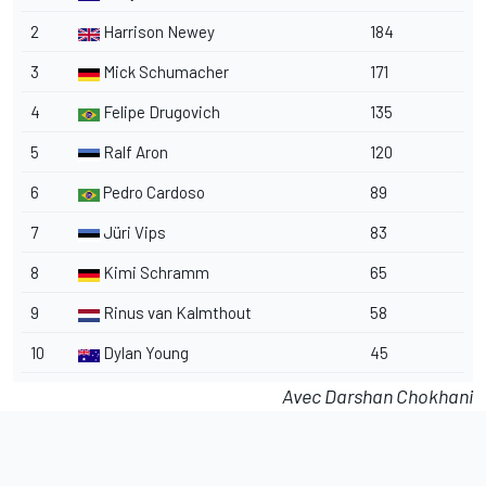
2
Harrison Newey
184
3
Mick Schumacher
171
4
Felipe Drugovich
135
5
Ralf Aron
120
6
Pedro Cardoso
89
7
Jüri Vips
83
8
Kimi Schramm
65
9
Rinus van Kalmthout
58
10
Dylan Young
45
Avec Darshan Chokhani