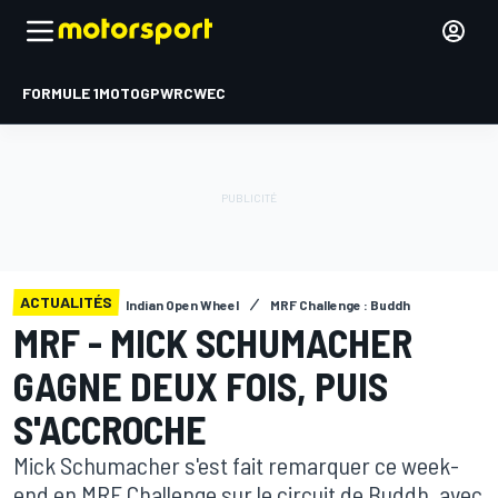
FORMULE 1
MOTOGP
WRC
WEC
ACTUALITÉS
Indian Open Wheel
MRF Challenge : Buddh
MRF - MICK SCHUMACHER
GAGNE DEUX FOIS, PUIS
S'ACCROCHE
Mick Schumacher s'est fait remarquer ce week-
end en MRF Challenge sur le circuit de Buddh, avec