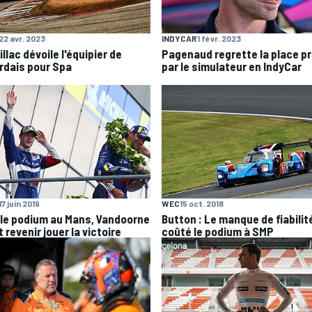
22 avr. 2023
INDYCAR
1 févr. 2023
llac dévoile l'équipier de
Pagenaud regrette la place pr
rdais pour Spa
par le simulateur en IndyCar
17 juin 2019
WEC
15 oct. 2018
 le podium au Mans, Vandoorne
Button : Le manque de fiabilit
 revenir jouer la victoire
coûté le podium à SMP