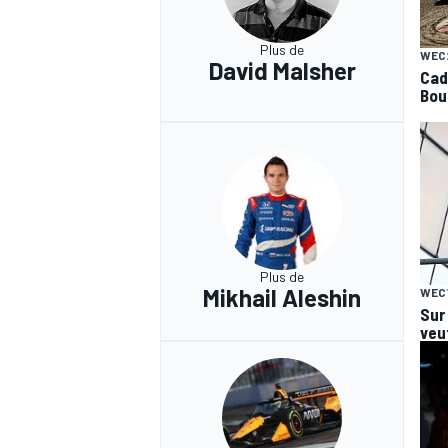
Plus de
WEC
David Malsher
Cadi
Bou
Plus de
Mikhail Aleshin
WEC
Sur
veut