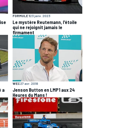
FORMULE 1
23 janv. 2023
ise
Le mystère Reutemann, l'étoile
qui ne rejoignit jamais le
firmament
WEC
27 avr. 2018
é a
Jenson Button en LMP1 aux 24
Heures du Mans !