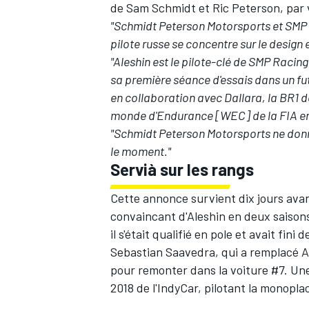
de Sam Schmidt et Ric Peterson, par
"Schmidt Peterson Motorsports et SMP
pilote russe se concentre sur le design
"Aleshin est le pilote-clé de SMP Racing
sa première séance d'essais dans un fu
en collaboration avec Dallara, la BR1
monde d'Endurance [WEC] de la FIA en
"Schmidt Peterson Motorsports ne don
le moment."
Servi
à
sur les rangs
Cette annonce survient dix jours avan
convaincant d'Aleshin en deux saisons
il s'était qualifié en pole et avait fin
Sebastian Saavedra, qui a remplacé A
pour remonter dans la voiture #7. Une a
2018 de l'IndyCar, pilotant la monop