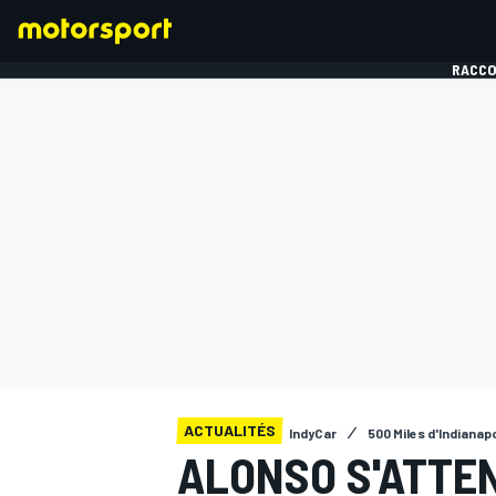
RACCO
FORMULE 1
ACTUALITÉS
IndyCar
500 Miles d'Indianapo
ALONSO S'ATTEN