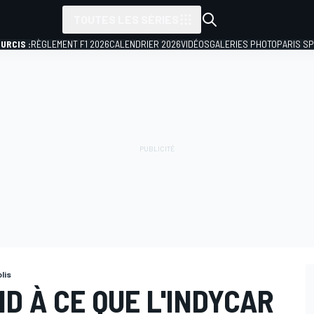
TOUTES LES SÉRIES
URCIS :
RÈGLEMENT F1 2026
CALENDRIER 2026
VIDÉOS
GALERIES PHOTO
PARIS S
lis
D À CE QUE L'INDYCAR