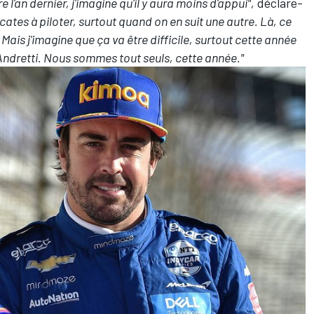
 l'an dernier, j'imagine qu'il y aura moins d'appui",
déclare-
cates à piloter, surtout quand on en suit une autre. Là, ce
. Mais j'imagine que ça va être difficile, surtout cette année
 Andretti. Nous sommes tout seuls, cette année."