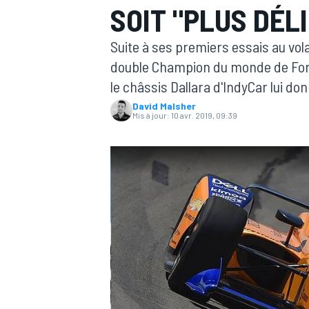
SOIT "PLUS DÉLI
Suite à ses premiers essais au vo
double Champion du monde de Form
le châssis Dallara d'IndyCar lui don
David Malsher
MOTOGP
Mis à jour:
10 avr. 2019, 09:39