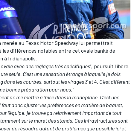
on menée au Texas Motor Speedway lui permettrait
 les différences notables entre cet ovale banké de
m à Indianapolis.
n ovale avec des réglages très spécifiques",
poursuit l'ibère.
te seule. C'est une sensation étrange à laquelle je dois
 dans les courbes, surtout les virages 3 et 4. C'est différent
 une bonne préparation pour nous."
ment de me mettre à l'aise dans la monoplace. C'est une
il faut donc ajuster les préférences en matière de baquet,
our l'équipe, je trouve ça relativement important de tout
 notamment sur le muret des stands. Ces infrastructures sont
ssayer de résoudre autant de problèmes que possible ici et