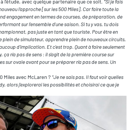
s à l'étude, avec quelque partenaire que ce soit.
"Si je fais
nouveau l'approche [sur les 500 Miles]. Car faire toute la
rand engagement en termes de courses, de préparation, de
performant sur l'ensemble d'une saison. Si tu y vas, tu dois
 championnat, pas juste en tant que touriste. Pour être en
re plein de simulateur, apprendre plein de nouveaux circuits,
ucoup d'implication. Et c'est trop. Quant à faire seulement
ça n'a pas de sens : il s'agit de la première course sur
es sur ovale avant pour se préparer n'a pas de sens. Un
00 Miles avec McLaren
?
"Je ne sais pas. Il faut voir quelles
ndy, alors j'explorerai les possibilités et choisirai ce que je