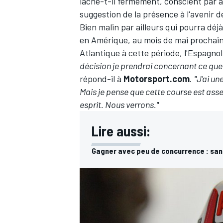
lâche-t-il fermement, conscient par a
suggestion de la présence à l'avenir
Bien malin par ailleurs qui pourra déj
en Amérique, au mois de mai prochain. 
Atlantique à cette période, l'Espagno
décision je prendrai concernant ce que
répond-il à
Motorsport.com
.
"J'ai u
Mais je pense que cette course est ass
esprit. Nous verrons."
Lire aussi:
Gagner avec peu de concurrence : san