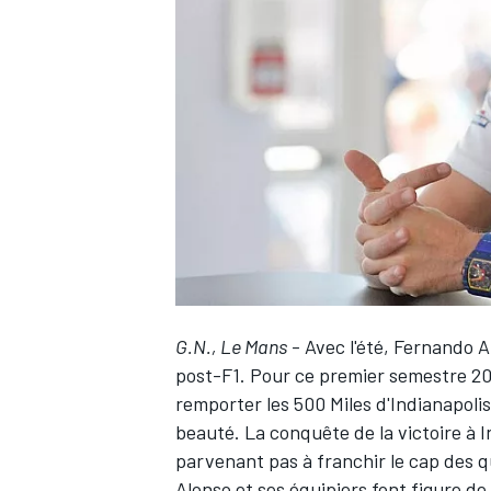
WRC
G.N., Le Mans
- Avec l'été,
Fernando A
post-F1. Pour ce premier semestre 201
WEC
remporter les 500 Miles d'Indianapoli
beauté. La conquête de la victoire à 
parvenant pas à franchir le cap des q
Alonso et ses équipiers font figure de