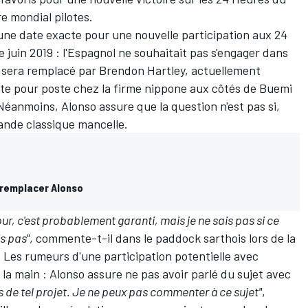
re mondial pilotes
.
une date exacte pour une nouvelle participation aux 24
 juin 2019 : l'Espagnol ne souhaitait pas s'engager dans
 sera remplacé par Brendon Hartley, actuellement
ste pour poste chez la firme nippone aux côtés de Buemi
Néanmoins, Alonso assure que la question n'est pas si,
rande classique mancelle.
 remplacer Alonso
our, c'est probablement garanti, mais je ne sais pas si ce
is pas"
, commente-t-il dans le paddock sarthois lors de la
Les rumeurs d'une participation potentielle avec
la main : Alonso assure ne pas avoir parlé du sujet avec
as de tel projet. Je ne peux pas commenter à ce sujet"
,