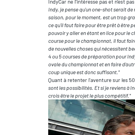
IndyCar ne l'intéresse pas et n'est pa
Indy, je pense qu'un one-shot serait de 
saison, pour le moment, est un trop g
ce qu'il faut faire pour être prêt à être 
pouvoir y aller en étant en lice pour le
course pour le championnat, il faut fai
de nouvelles choses qui nécessitent bea
4 ou 5 courses de préparation pour Indy, 
ovale du championnat et en faire d'autr
coup unique est donc suffisant."
Quant à retenter l'aventure sur
les 5
sont les possibilités. Et si je reviens à I
crois être le projet le plus compétitif."