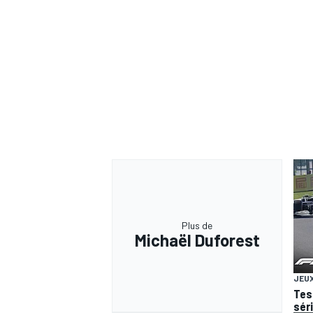
Plus de
Michaël Duforest
JEUX
Test
sér