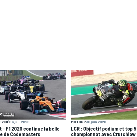
 VIDÉO
6 juil. 2020
MOTOGP
30 juin 2020
 - F1 2020 continue la belle
LCR : Objectif podium et top 5
ie de Codemasters
championnat avec Crutchlow