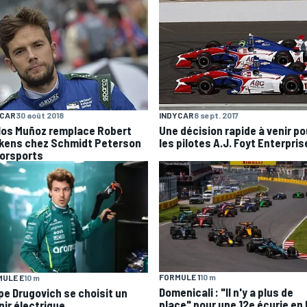
YCAR
30 août 2018
INDYCAR
8 sept. 2017
los Muñoz remplace Robert
Une décision rapide à venir po
kens chez Schmidt Peterson
les pilotes A.J. Foyt Enterpri
orsports
FORMULE 1
10 m
ULE E
10 m
Domenicali : "Il n'y a plus de
ipe Drugovich se choisit un
place" pour une 12e écurie en 
nir électrique