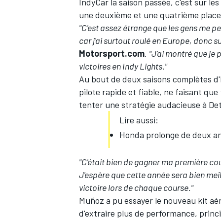
IndyCar la saison passée, c'est sur les
une deuxième et une quatrième places 
"C'est assez étrange que les gens me p
car j'ai surtout roulé en Europe, donc su
Motorsport.com
.
"J'ai montré que je 
victoires en Indy Lights."
Au bout de deux saisons complètes d'I
pilote rapide et fiable, ne faisant que
tenter une stratégie audacieuse à Det
Lire aussi:
Honda prolonge de deux an
"C'était bien de gagner ma première co
J'espère que cette année sera bien meill
victoire lors de chaque course."
Muñoz a pu essayer le nouveau kit aé
d'extraire plus de performance, princ