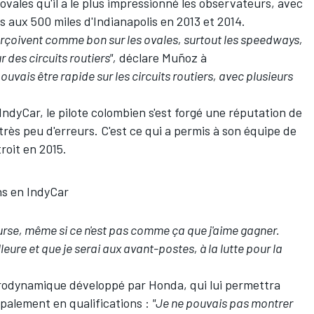
 ovales qu'il a le plus impressionné les observateurs, avec
aux 500 miles d'Indianapolis en 2013 et 2014.
erçoivent comme bon sur les ovales, surtout les speedways,
r des circuits routiers",
déclare Muñoz à
pouvais être rapide sur les circuits routiers, avec plusieurs
ndyCar, le pilote colombien s'est forgé une réputation de
 très peu d'erreurs. C'est ce qui a permis à son équipe de
roit en 2015.
s en IndyCar
urse, même si ce n'est pas comme ça que j'aime gagner.
eure et que je serai aux avant-postes, à la lutte pour la
rodynamique développé par Honda, qui lui permettra
ipalement en qualifications :
"Je ne pouvais pas montrer