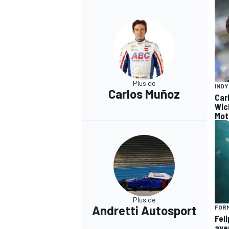
Plus de
IND
Carlos Muñoz
Car
Wic
Mot
Plus de
Andretti Autosport
FORM
Fel
ave