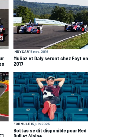
INDYCAR
15 nov. 2016
Muñoz et Daly seront chez Foyt en
ur
2017
ses
FORMULE 1
5 juin 2025
Bottas se dit disponible pour Red
F1
Bull et Alpine