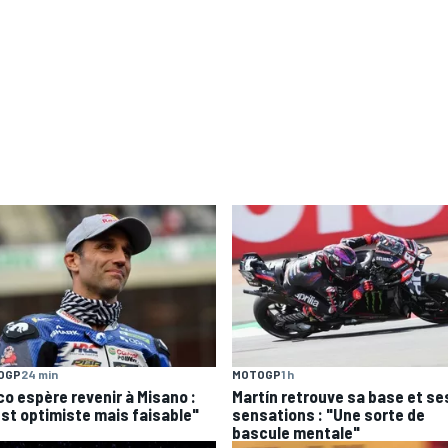
OGP
24 min
MOTOGP
1 h
co espère revenir à Misano :
Martín retrouve sa base et se
est optimiste mais faisable"
sensations : "Une sorte de
bascule mentale"