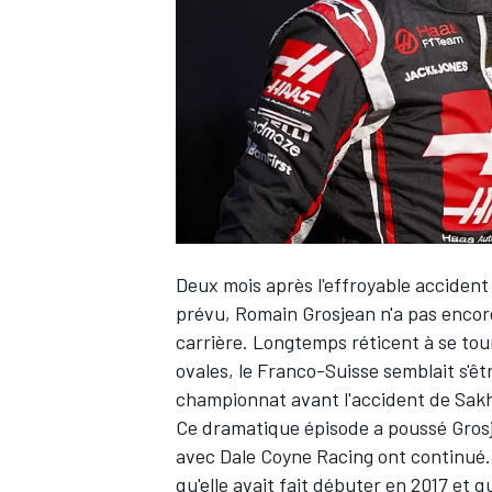
WRC
Deux mois après l'effroyable accident
prévu,
Romain Grosjean
n'a pas encore
carrière. Longtemps réticent à se tou
ovales, le Franco-Suisse semblait s'êtr
WEC
championnat
avant l'accident de Sakh
Ce dramatique épisode a poussé Grosj
avec Dale Coyne Racing ont continué. 
qu'elle avait fait débuter en 2017 et qu