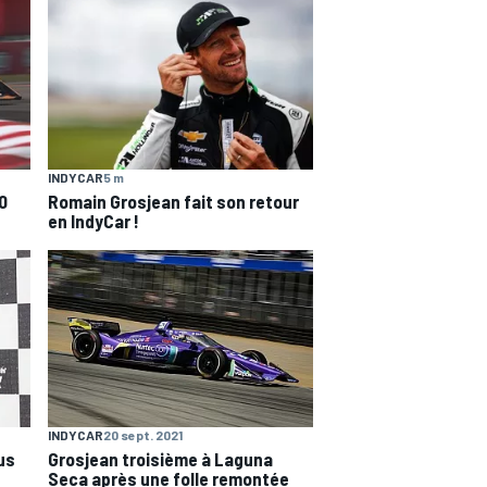
INDYCAR
5 m
0
Romain Grosjean fait son retour
en IndyCar !
INDYCAR
20 sept. 2021
us
Grosjean troisième à Laguna
Seca après une folle remontée