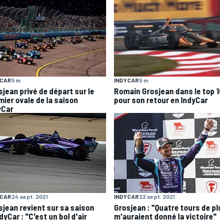
YCAR
5 m
INDYCAR
5 m
sjean privé de départ sur le
Romain Grosjean dans le top 1
mier ovale de la saison
pour son retour en IndyCar
yCar
YCAR
24 sept. 2021
INDYCAR
22 sept. 2021
sjean revient sur sa saison
Grosjean : "Quatre tours de pl
dyCar : "C'est un bol d'air
m'auraient donné la victoire"