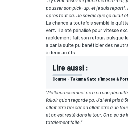
"Il y avait assez de place derrière moi,
pousser son pick-up, et je suis reparti. 
après tout ça. Je savais que ça allait 
La chance a toutefois semblé le quit
vert, il a été pénalisé pour vitesse ex
rapidement fait son retour, puisque le
a par la suite pu bénéficier des neutr
à deux arrêts.
Lire aussi :
Course - Takuma Sato s'impose à Port
"Malheureusement on a eu une pénalité p
falloir qu'on regarde ça. J'ai été pris à 
allait être fini car on allait être à un t
et on est resté dans le tour. On a eu de 
totalement folle."