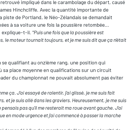
t retrouvé impliqué dans le carambolage du départ, causé
ames Hinchcliffe. Avec la quantité importante de
 la piste de Portland, le Néo-Zélandais se demandait
ées à sa voiture une fois la poussière retombée...
, explique-t-il.
"Puis une fois que la poussière est
s, le moteur tournait toujours, et je me suis dit que ça n'était
en se qualifiant au onzième rang, une position qui
ù sa place moyenne en qualifications sur un circuit
leader du championnat ne pouvait absolument pas éviter
e ça. J'ai essayé de ralentir, j'ai glissé, je me suis fait
urs, et je suis allé dans les graviers. Heureusement, je me suis
 pensais pas qu'il me resterait ma roue avant gauche. J'ai
ronique en mode urgence et j'ai commencé à passer la marche