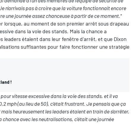
 j'ai demandé à l'un des membres de l'équipe de sécurité de
Je n'arrivais pas à croire que la voiture fonctionnait encore
être une journée assez chanceuse à partir de ce moment."
ter lorsque, au moment de son premier arrêt sous drapeau
cessive dans la voie des stands. Mais la chance a
s leaders étaient dans leur fenêtre d'arrêt, et que Dixon
alisations suffisantes pour faire fonctionner une stratégie
land !
our vitesse excessive dans la voie des stands, et il va
50,2 mph (au lieu de 50), c'était frustrant. Je pensais que ça
our mais heureusement les leaders étaient en train de s'arrêter,
la chance avec les neutralisations, c'était une journée