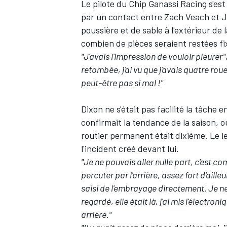
Le pilote du Chip Ganassi Racing s'es
par un contact entre Zach Veach et J
poussière et de sable à l'extérieur de
combien de pièces seraient restées fix
"J'avais l'impression de vouloir pleurer"
retombée, j'ai vu que j'avais quatre roue
peut-être pas si mal !"
Dixon ne s'était pas facilité la tâche 
confirmait la tendance de la saison, o
routier permanent était dixième. Le 
l'incident créé devant lui.
"Je ne pouvais aller nulle part, c'est comm
percuter par l'arrière, assez fort d'aille
saisi de l'embrayage directement. Je ne
regardé, elle était là, j'ai mis l'élect
arrière."