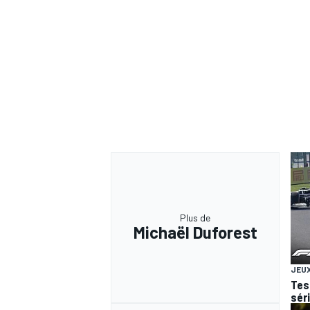
Plus de
Michaël Duforest
JEUX
Test
sér