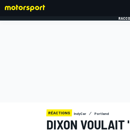
RACCO
FORMULE 1
RÉACTIONS
IndyCar
Portland
DIXON VOULAIT 