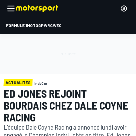
FORMULE 1
MOTOGP
WRC
WEC
ACTUALITÉS
IndyCar
ED JONES REJOINT
BOURDAIS CHEZ DALE COYNE
RACING
L'équipe Dale Coyne Racing a annoncé lundi avoir
engagé le Champion Indy Lights en titre, Ed Jones,