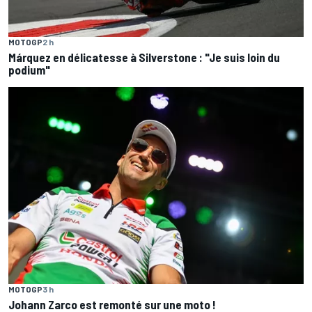
MOTOGP
2 h
Márquez en délicatesse à Silverstone : "Je suis loin du
podium"
MOTOGP
3 h
Johann Zarco est remonté sur une moto !