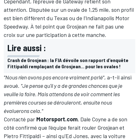
Cependant, l'
é
preuve de Gateway retient son
attention. Disput
é
e sur un ovale de 1,25 mile, son profil
est bien diff
é
rent du Texas ou de l'Indianapolis Motor
Speedway.
À
tel point que Grosjean ne fait pas une
croix sur une participation
à
cette manche.
Lire aussi :
Crash de Grosjean : la FIA dévoile son rapport d'enquête
Fittipaldi remplaçant de Grosjean... pour les ovales !
"Nous n'en avons pas encore vraiment parl
é"
, a-t-il ainsi
avou
é
.
"
Je pense qu'il y a de grandes chances que je
veuille la faire. Mais attendons de voir comment les
premi
è
res courses se d
é
rouleront, ensuite nous
é
valuerons cela."
Contacté par
Motorsport.com
, Dale Coyne a de son
côté confirmé que l'équipe ferait rouler Grosjean et
Pietro Fittipaldi
– ainsi qu'Ed Jones, avec la voiture