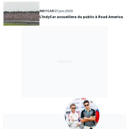
INDYCAR
27 juin 2020
L'IndyCar accueillera du public à Road America