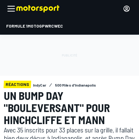
FORMULE 1
MOTOGP
WRC
WEC
RÉACTIONS
IndyCar
500 Miles d'Indianapolis
UN BUMP DAY
"BOULEVERSANT" POUR
HINCHCLIFFE ET MANN
Avec 35 inscrits pour 33 places sur la grille, il fallait
bien deux déçus à Indianapolis, et après Bump Day