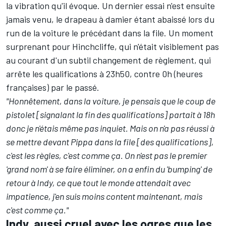
la vibration qu'il évoque. Un dernier essai n'est ensuite
jamais venu, le drapeau à damier étant abaissé lors du
run de la voiture le précédant dans la file. Un moment
surprenant pour Hinchcliffe, qui n'était visiblement pas
au courant d'un subtil changement de règlement, qui
arrête les qualifications à 23h50, contre 0h (heures
françaises) par le passé.
"Honnêtement, dans la voiture, je pensais que le coup de
pistolet [signalant la fin des qualifications] partait à 18h
donc je n'étais même pas inquiet. Mais on n'a pas réussi à
se mettre devant Pippa dans la file [des qualifications],
c'est les règles, c'est comme ça. On n'est pas le premier
'grand nom' à se faire éliminer, on a enfin du 'bumping' de
retour à Indy, ce que tout le monde attendait avec
impatience, j'en suis moins content maintenant, mais
c'est comme ça."
Indy, aussi cruel avec les ogres que les