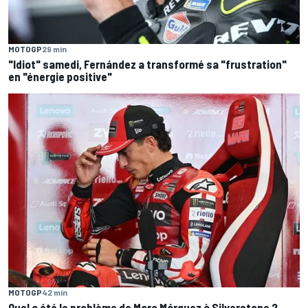
MOTOGP
29 min
"Idiot" samedi, Fernández a transformé sa "frustration"
en "énergie positive"
MOTOGP
42 min
Quel a été le problème de Marc Márquez à Silverstone ?