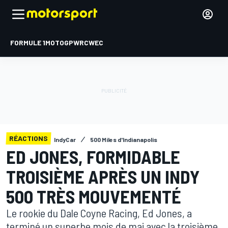
FORMULE 1
MOTOGP
WRC
WEC
RÉACTIONS
IndyCar
500 Miles d'Indianapolis
ED JONES, FORMIDABLE
TROISIÈME APRÈS UN INDY
500 TRÈS MOUVEMENTÉ
Le rookie du Dale Coyne Racing, Ed Jones, a
terminé un superbe mois de mai avec la troisième