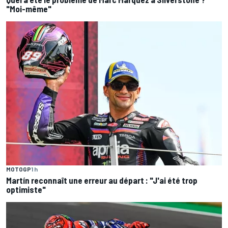
"Moi-même"
MOTOGP
1 h
Martín reconnaît une erreur au départ : "J'ai été trop
optimiste"