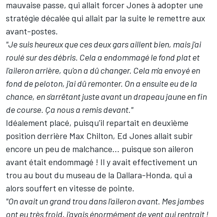
mauvaise passe, qui allait forcer Jones à adopter une
stratégie décalée qui allait par la suite le remettre aux
avant-postes.
"Je suis heureux que ces deux gars aillent bien, mais j'ai
roulé sur des débris. Cela a endommagé le fond plat et
l'aileron arrière, qu'on a dû changer. Cela m'a envoyé en
fond de peloton, j'ai dû remonter. On a ensuite eu de la
chance, en s'arrêtant juste avant un drapeau jaune en fin
de course. Ça nous a remis devant."
Idéalement placé, puisqu'il repartait en deuxième
position derrière
Max Chilton
,
Ed Jones
allait subir
encore un peu de malchance... puisque son aileron
avant était endommagé ! Il y avait effectivement un
trou au bout du museau de la Dallara-Honda, qui a
alors souffert en vitesse de pointe.
"On avait un grand trou dans l'aileron avant. Mes jambes
ont eu très froid, j'avais énormément de vent qui rentrait !