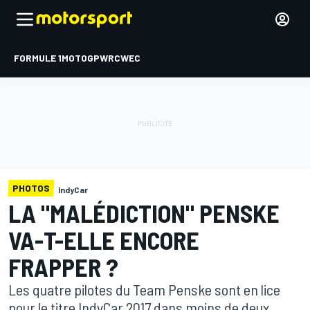
FORMULE 1
MOTOGP
WRC
WEC
PHOTOS
IndyCar
LA "MALÉDICTION" PENSKE
VA-T-ELLE ENCORE
FRAPPER ?
Les quatre pilotes du Team Penske sont en lice
pour le titre IndyCar 2017 dans moins de deux