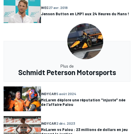
WEC
27 avr. 2018
Jenson Button en LMP1 aux 24 Heures du Mans !
Plus de
Schmidt Peterson Motorsports
INDYCAR
5 août 2024
McLaren déplore une réputation "injuste" née
de l'affaire Palou
INDYCAR
2 déc. 2023
McLaren vs Palou : 23 millions de dollars en jeu
devant la justice