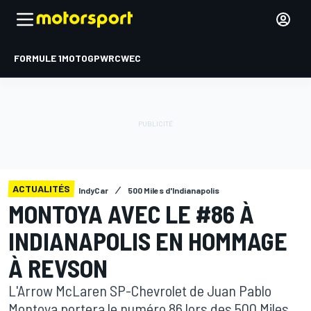
FORMULE 1
MOTOGP
WRC
WEC
ACTUALITÉS
IndyCar
500 Miles d'Indianapolis
MONTOYA AVEC LE #86 À
INDIANAPOLIS EN HOMMAGE
À REVSON
L'Arrow McLaren SP-Chevrolet de Juan Pablo
Montoya portera le numéro 86 lors des 500 Miles