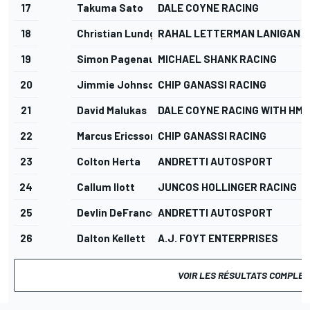
17
Takuma Sato
DALE COYNE RACING
18
Christian Lundgaard
RAHAL LETTERMAN LANIGAN R
19
Simon Pagenaud
MICHAEL SHANK RACING
20
Jimmie Johnson
CHIP GANASSI RACING
21
David Malukas
DALE COYNE RACING WITH HMD
22
Marcus Ericsson
CHIP GANASSI RACING
23
Colton Herta
ANDRETTI AUTOSPORT
24
Callum Ilott
JUNCOS HOLLINGER RACING
25
Devlin DeFrancesco
ANDRETTI AUTOSPORT
26
Dalton Kellett
A.J. FOYT ENTERPRISES
VOIR LES RÉSULTATS COMPLET