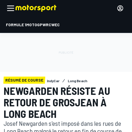
FORMULE 1
MOTOGP
WRC
WEC
RÉSUMÉ DE COURSE
IndyCar
Long Beach
NEWGARDEN RÉSISTE AU
RETOUR DE GROSJEAN À
LONG BEACH
Josef Newgarden s'est imposé dans les rues de
Long Beach malgré le retour en fin de course de