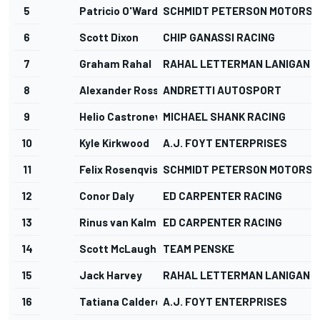
5
Patricio O'Ward
SCHMIDT PETERSON MOTORS
6
Scott Dixon
CHIP GANASSI RACING
7
Graham Rahal
RAHAL LETTERMAN LANIGAN R
8
Alexander Rossi
ANDRETTI AUTOSPORT
9
Helio Castroneves
MICHAEL SHANK RACING
10
Kyle Kirkwood
A.J. FOYT ENTERPRISES
11
Felix Rosenqvist
SCHMIDT PETERSON MOTORS
12
Conor Daly
ED CARPENTER RACING
13
Rinus van Kalmthout
ED CARPENTER RACING
14
Scott McLaughlin
TEAM PENSKE
15
Jack Harvey
RAHAL LETTERMAN LANIGAN R
16
Tatiana Calderón
A.J. FOYT ENTERPRISES