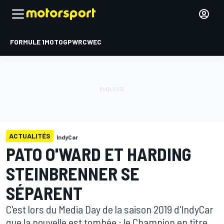
FORMULE 1
MOTOGP
WRC
WEC
ACTUALITÉS
IndyCar
PATO O'WARD ET HARDING
STEINBRENNER SE
SÉPARENT
C'est lors du Media Day de la saison 2019 d'IndyCar
que la nouvelle est tombée : le Champion en titre