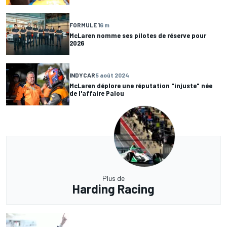
FORMULE 1
6 m
McLaren nomme ses pilotes de réserve pour
2026
INDYCAR
5 août 2024
McLaren déplore une réputation "injuste" née
de l'affaire Palou
Plus de
Harding Racing