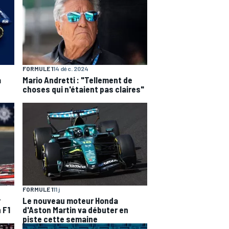
FORMULE 1
14 déc. 2024
a
Mario Andretti : "Tellement de
choses qui n'étaient pas claires"
FORMULE 1
11 j
r
Le nouveau moteur Honda
 F1
d'Aston Martin va débuter en
piste cette semaine