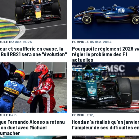
ULE 1
23 déc. 2024
FORMULE 1
15 déc. 2024
eur et soufflerie en cause, la
Pourquoi le règlement 2026 v
 Bull RB21 sera une "évolution"
régler le problème des F1
actuelles
ULE 1
14 h
FORMULE 1
2 j
que Fernando Alonso a retenu
Honda n'a réalisé qu'en janvie
son duel avec Michael
l'ampleur de ses difficultés en
umacher