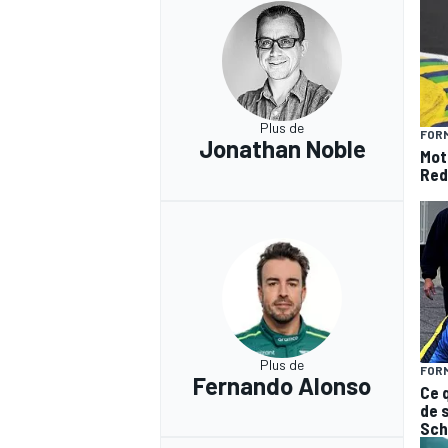
Plus de
FORM
Jonathan Noble
Mot
Red
Plus de
FORM
Fernando Alonso
Ce 
de 
Sch