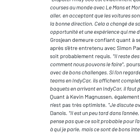
courses au monde avec Le Mans et Mona
aller, en acceptant que les voitures sont
la bonne direction. Cela a changé de s
opportunité et une expérience qui me do
Grosjean demeure confiant quant à se
après s'être entretenu avec
Simon Pa
soit probablement requis.
"Il reste d
comment nous pouvons le faire"
, pours
avec de bons challenges. Si l'on regarde
teams en IndyCar, ils affichent complet
baquets en arrivant en IndyCar, il faut 
Quant à
Kevin Magnussen
, également 
n'est pas très optimiste.
"Je discute av
Danois.
"Il est un peu tard dans l'année
pense pas que ce soit probable pour l'an
à qui je parle, mais ce sont de bons int