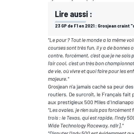
Lire aussi :
23 GP de F1 en 2021 : Grosjean craint "
"Le pour ? Tout le monde a la même voit
courses sont très fun, il y a de bonnes
contre, forcément, c'est que je ne sais
l'air cool, c'est un très bon championna
de vie, où vivre et quoi faire pour les en
majeure."
Grosjean n'a jamais caché sa peur des
routiers. De surcroît, le Français fait
aux prestigieux 500 Miles d'Indianapo
"Les ovales, je n'en suis pas forcément f
trois : le Texas, qui est rapide, l'Indy
Wide Technology Raceway, ndlr]."
"Disputer l'Indy 500 est évidemment que