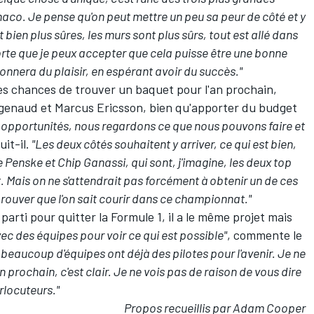
co. Je pense qu'on peut mettre un peu sa peur de côté et y
 bien plus sûres, les murs sont plus sûrs, tout est allé dans
orte que je peux accepter que cela puisse être une bonne
nnera du plaisir, en espérant avoir du succès."
s chances de trouver un baquet pour l'an prochain,
genaud
et
Marcus Ericsson
, bien qu'apporter du budget
es opportunités, nous regardons ce que nous pouvons faire et
uit-il.
"Les deux côtés souhaitent y arriver, ce qui est bien,
 Penske et Chip Ganassi, qui sont, j'imagine, les deux top
. Mais on ne s'attendrait pas forcément à obtenir un de ces
prouver que l'on sait courir dans ce championnat."
parti pour quitter la Formule 1, il a le même projet mais
ec des équipes pour voir ce qui est possible"
, commente le
, beaucoup d'équipes ont déjà des pilotes pour l'avenir. Je ne
 prochain, c'est clair. Je ne vois pas de raison de vous dire
erlocuteurs."
Propos recueillis par Adam Cooper