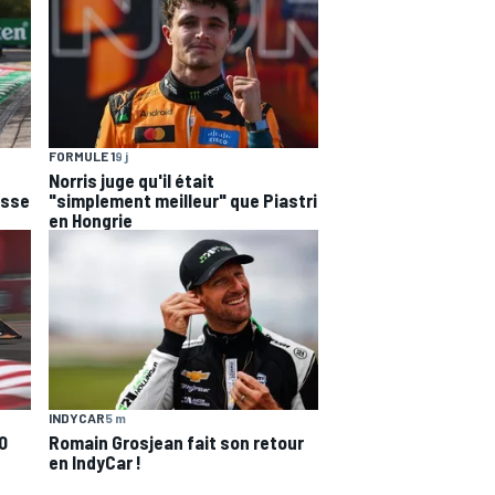
FORMULE 1
9 j
Norris juge qu'il était
esse
"simplement meilleur" que Piastri
en Hongrie
INDYCAR
5 m
0
Romain Grosjean fait son retour
en IndyCar !