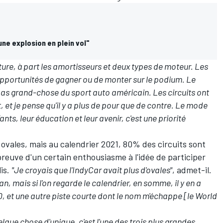
une explosion en plein vol"
ure, à part les amortisseurs et deux types de moteur. Les
 opportunités de gagner ou de monter sur le podium. Le
 pas grand-chose du sport auto américain. Les circuits ont
t, et je pense qu'il y a plus de pour que de contre. Le mode
fants, leur éducation et leur avenir, c'est une priorité
 ovales, mais au calendrier 2021, 80% des circuits sont
 preuve d'un certain enthousiasme à l'idée de participer
lis.
"Je croyais que l'IndyCar avait plus d'ovales"
, admet-il.
an, mais si l'on regarde le calendrier, en somme, il y en a
 500, et une autre piste courte dont le nom m'échappe [le World
lque chose d'unique, c'est l'une des trois plus grandes