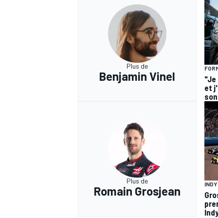
Plus de
FORM
Benjamin Vinel
"Je
et j
son 
Plus de
IND
Romain Grosjean
Gro
pre
Ind