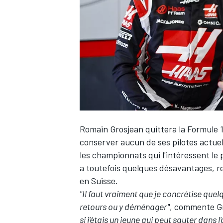
WRC
Romain Grosjean
quittera la Formule 1
conserver aucun de ses pilotes actuels
les championnats qui l'intéressent le
a toutefois quelques désavantages, re
WEC
en Suisse.
"Il faut vraiment que je concrétise quel
retours ou y déménager"
, commente G
si j'étais un jeune qui peut sauter dans 