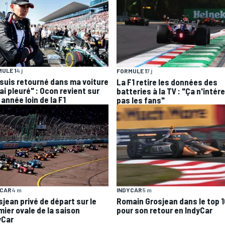
ULE 1
4 j
FORMULE 1
7 j
 suis retourné dans ma voiture
La F1 retire les données des
'ai pleuré" : Ocon revient sur
batteries à la TV : "Ça n'intér
année loin de la F1
pas les fans"
YCAR
4 m
INDYCAR
5 m
sjean privé de départ sur le
Romain Grosjean dans le top 1
mier ovale de la saison
pour son retour en IndyCar
yCar