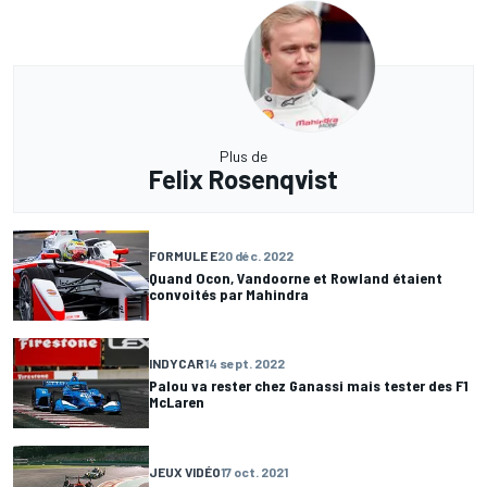
Plus de
Felix Rosenqvist
FORMULE E
20 déc. 2022
Quand Ocon, Vandoorne et Rowland étaient
convoités par Mahindra
INDYCAR
14 sept. 2022
Palou va rester chez Ganassi mais tester des F1
McLaren
JEUX VIDÉO
17 oct. 2021