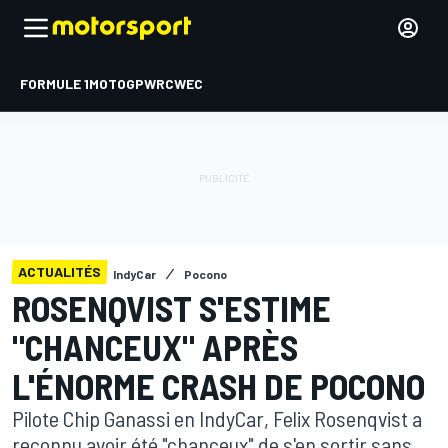
FORMULE 1
MOTOGP
WRC
WEC
ACTUALITÉS
IndyCar
Pocono
ROSENQVIST S'ESTIME
"CHANCEUX" APRÈS
L'ÉNORME CRASH DE POCONO
Pilote Chip Ganassi en IndyCar, Felix Rosenqvist a
reconnu avoir été "chanceux" de s'en sortir sans