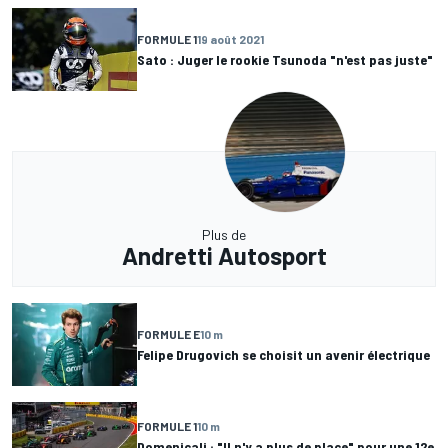
FORMULE 1
19 août 2021
Sato : Juger le rookie Tsunoda "n'est pas juste"
Plus de
Andretti Autosport
FORMULE E
10 m
Felipe Drugovich se choisit un avenir électrique
FORMULE 1
10 m
Domenicali : "Il n'y a plus de place" pour une 12e