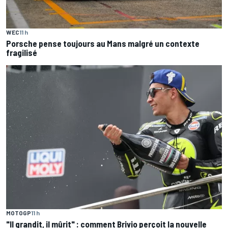
WEC
11 h
Porsche pense toujours au Mans malgré un contexte
fragilisé
MOTOGP
11 h
"Il grandit, il mûrit" : comment Brivio perçoit la nouvelle