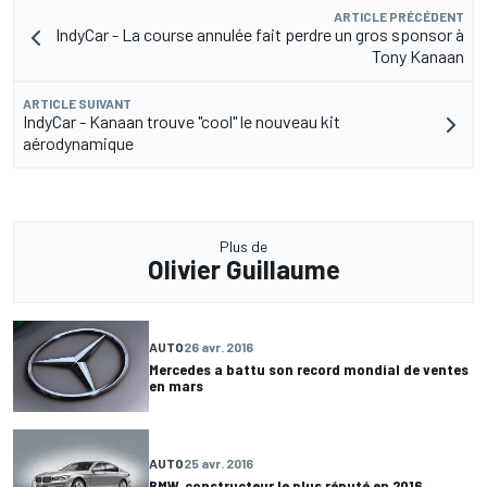
ARTICLE PRÉCÉDENT
IndyCar - La course annulée fait perdre un gros sponsor à
Tony Kanaan
ARTICLE SUIVANT
IndyCar - Kanaan trouve "cool" le nouveau kit
aérodynamique
Plus de
Olivier Guillaume
AUTO
26 avr. 2016
Mercedes a battu son record mondial de ventes
en mars
AUTO
25 avr. 2016
BMW, constructeur le plus réputé en 2016