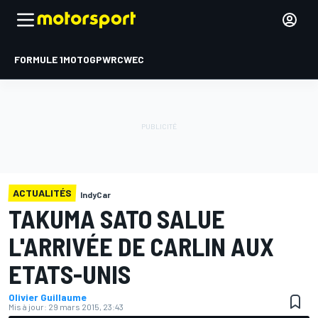
FORMULE 1
MOTOGP
WRC
WEC
ACTUALITÉS
IndyCar
TAKUMA SATO SALUE
L'ARRIVÉE DE CARLIN AUX
ETATS-UNIS
Olivier Guillaume
Mis à jour:
29 mars 2015, 23:43