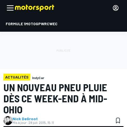
FORMULE 1
MOTOGP
WRC
WEC
ACTUALITÉS
IndyCar
UN NOUVEAU PNEU PLUIE
DÈS CE WEEK-END À MID-
OHIO
Nick DeGroot
Mis à jour:
28 juil. 2015, 15:11