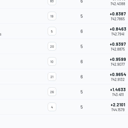
6
83
1'42.4088
+0.8387
5
19
1'42.7865
+0.8463
6
5
s
1'42.7941
+0.9397
5
20
1'42.8875
+0.9599
6
10
1'42.9077
+0.9654
6
21
1'42.9132
+1.4633
5
26
1'43.4111
+2.2101
5
4
1'44.1579