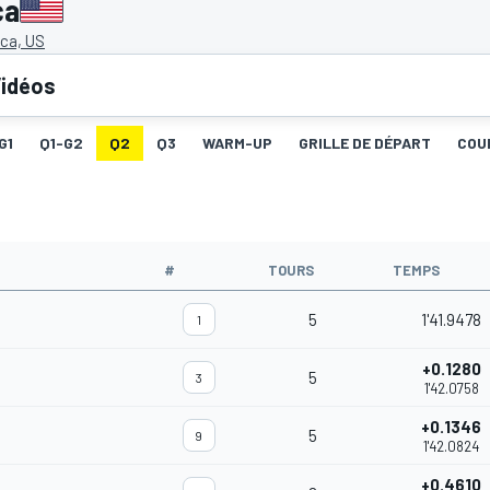
ca
ca, US
idéos
G1
Q1-G2
Q2
Q3
WARM-UP
GRILLE DE DÉPART
COU
#
TOURS
TEMPS
5
1'41.9478
1
+0.1280
5
3
1'42.0758
+0.1346
5
9
1'42.0824
+0.4610