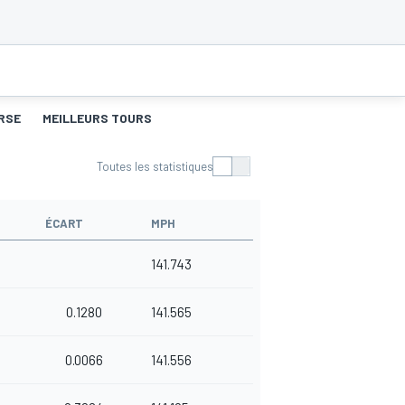
RSE
MEILLEURS TOURS
Toutes les statistiques
ÉCART
MPH
141.743
0.1280
141.565
0.0066
141.556