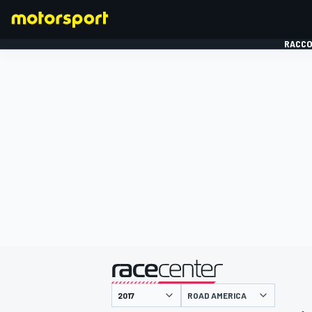
RACCO
FORMULE 1
présenté par
ROAD AMERICA