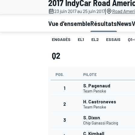
2017 IndyCar Road Ameri
|
23 juin 2017 au 25 juin 2017
Road Ameri
Vue d'ensemble
Résultats
News
V
ENGAGÉS
EL1
EL2
ESSAIS
Q1-
MOTOGP
Q2
POS.
PILOTE
S. Pagenaud
1
Team Penske
H. Castroneves
2
Team Penske
S. Dixon
3
Chip Ganassi Racing
C. Kimball