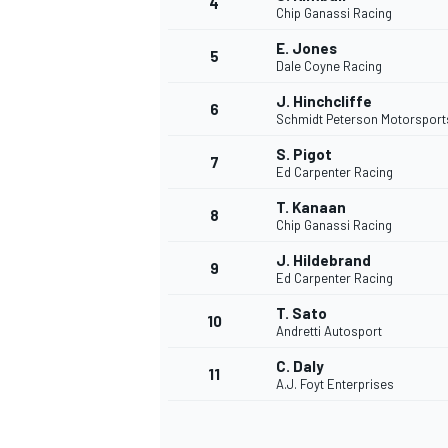
4
Chip Ganassi Racing
E. Jones
5
WRC
Dale Coyne Racing
J. Hinchcliffe
6
Schmidt Peterson Motorsport
S. Pigot
7
Ed Carpenter Racing
T. Kanaan
8
Chip Ganassi Racing
J. Hildebrand
9
Ed Carpenter Racing
T. Sato
10
Andretti Autosport
WEC
C. Daly
11
A.J. Foyt Enterprises