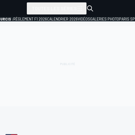
TOUTES LES SÉRIES
URCIS :
RÈGLEMENT F1 2026
CALENDRIER 2026
VIDÉOS
GALERIES PHOTO
PARIS S