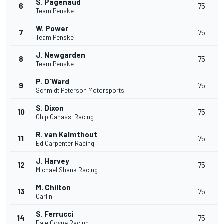
S. Pagenaud
6
75
Team Penske
W. Power
7
75
Team Penske
J. Newgarden
8
75
Team Penske
P. O'Ward
9
75
Schmidt Peterson Motorsports
S. Dixon
10
75
Chip Ganassi Racing
R. van Kalmthout
11
75
Ed Carpenter Racing
J. Harvey
12
75
Michael Shank Racing
M. Chilton
13
75
Carlin
S. Ferrucci
14
75
Dale Coyne Racing