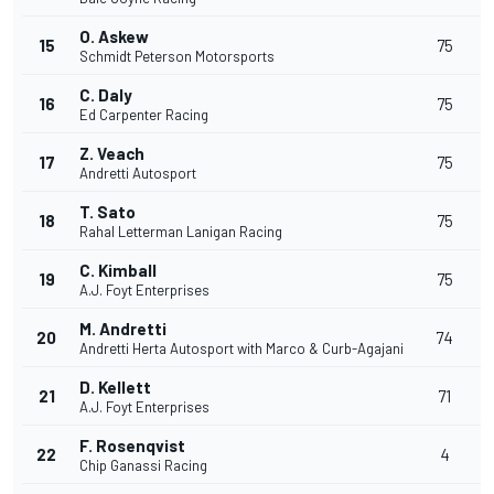
O. Askew
15
75
Schmidt Peterson Motorsports
C. Daly
+
16
75
Ed Carpenter Racing
Z. Veach
17
75
Andretti Autosport
T. Sato
+
18
75
Rahal Letterman Lanigan Racing
C. Kimball
+
19
75
A.J. Foyt Enterprises
M. Andretti
20
74
Andretti Herta Autosport with Marco & Curb-Agajani
D. Kellett
21
71
A.J. Foyt Enterprises
F. Rosenqvist
22
4
Chip Ganassi Racing