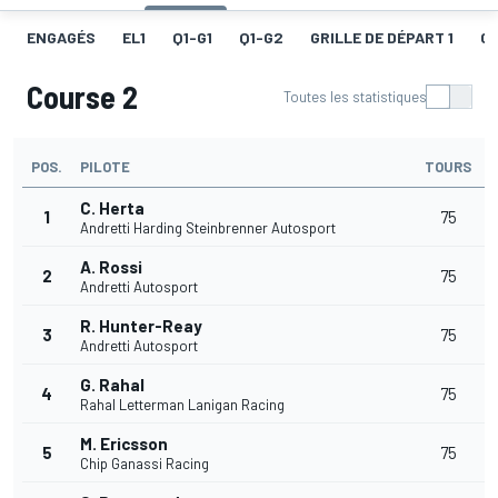
ENGAGÉS
EL1
Q1-G1
Q1-G2
GRILLE DE DÉPART 1
CO
Course 2
Toutes les statistiques
POS.
PILOTE
TOURS
C. Herta
1
75
1
Andretti Harding Steinbrenner Autosport
A. Rossi
2
75
Andretti Autosport
R. Hunter-Reay
3
75
Andretti Autosport
G. Rahal
4
75
Rahal Letterman Lanigan Racing
M. Ericsson
5
75
Chip Ganassi Racing